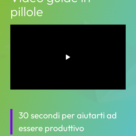
pillole
30 secondi per aiutarti ad
essere produttivo