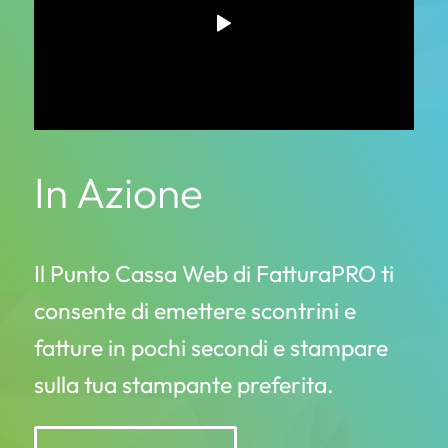
In Azione
Il Punto Cassa Web di FatturaPRO ti
consente di emettere scontrini e
fatture in pochi secondi e stampare
sulla tua stampante preferita.