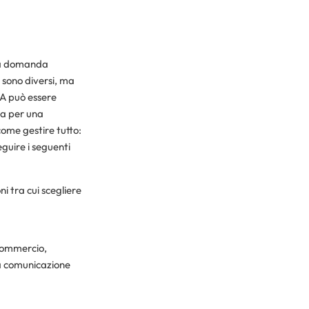
 la domanda
 sono diversi, ma
VA può essere
ta per una
come gestire tutto:
eguire i seguenti
i tra cui scegliere
Commercio,
la comunicazione