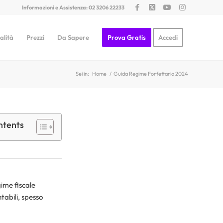
Informazioni e Assistenza: 02 3206 22233
alità
Prezzi
Da Sapere
Prova Gratis
Accedi
Sei in:
Home
/
Guida Regime Forfettario 2024
ntents
gime fiscale
ntabili, spesso