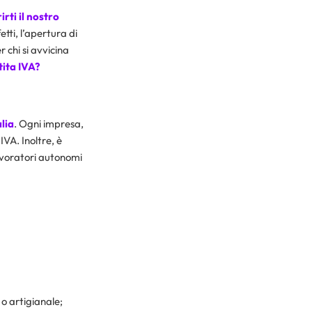
rti il nostro
tti, l’apertura di
 chi si avvicina
ita IVA?
lia
. Ogni impresa,
VA. Inoltre, è
avoratori autonomi
o artigianale;