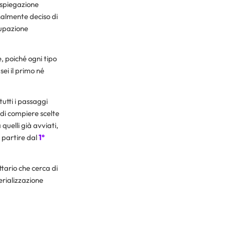
a spiegazione
nalmente deciso di
cupazione
 poiché ogni tipo
sei il primo né
utti i passaggi
 di compiere scelte
quelli già avviati,
 partire dal
1°
ttario che cerca di
rializzazione