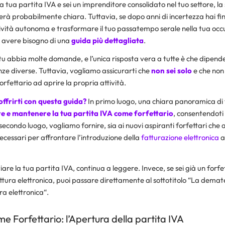
la tua partita IVA e sei un imprenditore consolidato nel tuo settore, l
terà probabilmente chiara. Tuttavia, se dopo anni di incertezza hai fi
tività autonoma e trasformare il tuo passatempo serale nella tua oc
i avere bisogno di una
guida più dettagliata
.
 abbia molte domande, e l’unica risposta vera a tutte è che dipende,
enze diverse. Tuttavia, vogliamo assicurarti che
non sei solo
e che non 
orfettario ad aprire la propria attività.
ffrirti con questa guida?
In primo luogo, una chiara panoramica di t
re e mantenere la tua partita IVA come forfettario
, consentendoti
secondo luogo, vogliamo fornire, sia ai nuovi aspiranti forfettari che a 
 necessari per affrontare l’introduzione della
fatturazione elettronica
a
are la tua partita IVA, continua a leggere. Invece, se sei già un forfe
ura elettronica, puoi passare direttamente al sottotitolo “
La demate
ura elettronica
“.
me Forfettario: l’Apertura della partita IVA