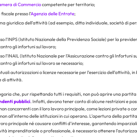
amera di Commercio
competente per territorio;
fiscale presso l’
Agenzia delle Entrate
;
ma giuridica dell’attività (ad esempio, ditta individuale, società di pe
so l’INPS (Istituto Nazionale della Previdenza Sociale) per la previde
ontro gli infortuni sul lavoro;
so l’INAIL (Istituto Nazionale per l’Assicurazione contro gli Infortuni s
contro gli infortuni sul lavoro se necessario;
uali autorizzazioni o licenze necessarie per l’esercizio dell’attività, in
 di attività.
goria che, pur rispettando tutti i requisiti, non può aprire una partita
ndenti pubblici
. Infatti, devono tener conto di alcune restrizioni e pos
non concorrenti con il loro lavoro principale, come lezioni private o co
non all’interno delle istituzioni in cui operano. L’apertura della parti
lavoro principale né causare conflitti d’interesse, garantendo imparzia
vità imprenditoriale o professionale, è necessario ottenere l’autoriz