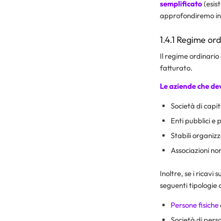
semplificato
(esis
approfondiremo in 
1.4.1 Regime ord
Il regime ordinario
fatturato.
Le aziende che d
Società di capit
Enti pubblici e p
Stabili organizz
Associazioni non 
Inoltre, se i ricavi
seguenti tipologie 
Persone fisiche
Società di person