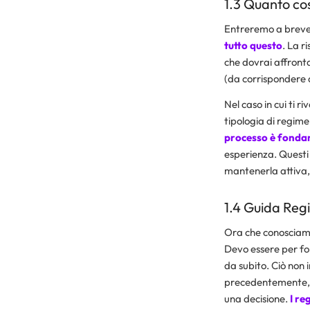
1.3 Quanto cos
Entreremo a breve n
tutto questo
. La r
che dovrai affronta
(da corrispondere 
Nel caso in cui ti r
tipologia di regime 
processo è fondame
esperienza. Questi s
mantenerla attiva
1.4
Guida Regi
Ora che conosciamo 
Devo essere per forz
da subito. Ciò non
precedentemente, è
una decisione.
I re