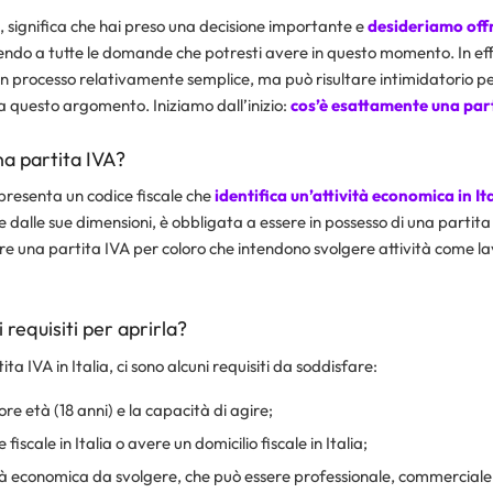
ui, significa che hai preso una decisione importante e
desideriamo offri
endo a tutte le domande che potresti avere in questo momento. In effe
n processo relativamente semplice, ma può risultare intimidatorio per
a questo argomento. Iniziamo dall’inizio:
cos’è esattamente una part
una partita IVA?
resenta un codice fiscale che
identifica un’attività economica in Ita
alle sue dimensioni, è obbligata a essere in possesso di una partita I
 una partita IVA per coloro che intendono svolgere attività come l
i requisiti per aprirla?
ta IVA in Italia, ci sono alcuni requisiti da soddisfare:
e età (18 anni) e la capacità di agire;
fiscale in Italia o avere un domicilio fiscale in Italia;
tà economica da svolgere, che può essere professionale, commerciale 