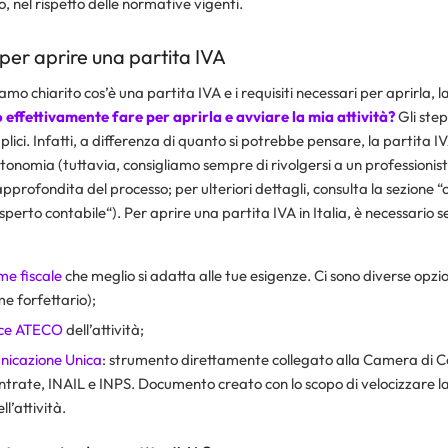
, nel rispetto delle normative vigenti.
 per aprire una partita IVA
mo chiarito cos’è una partita IVA e i requisiti necessari per aprirla,
 effettivamente fare per aprirla e avviare la mia attività?
Gli step
ici. Infatti, a differenza di quanto si potrebbe pensare, la partita I
onomia (tuttavia, consigliamo sempre di rivolgersi a un professionis
profondita del processo; per ulteriori dettagli, consulta la sezione “
sperto contabile
“). Per aprire una partita IVA in Italia, è necessario s
me fiscale
che meglio si adatta alle tue esigenze. Ci sono diverse opzion
me forfettario);
ice ATECO
dell’attività;
icazione Unica
: strumento direttamente collegato alla Camera di 
ntrate, INAIL e INPS. Documento creato con lo scopo di velocizzare 
l’attività.