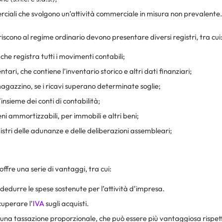
ciali che svolgono un’attività commerciale in misura non prevalente.
iscono al regime ordinario devono presentare diversi registri, tra cui
 che registra tutti i movimenti contabili;
ventari, che contiene l’inventario storico e altri dati finanziari;
magazzino, se i ricavi superano determinate soglie;
l’insieme dei conti di contabilità;
beni ammortizzabili, per immobili e altri beni;
registri delle adunanze e delle deliberazioni assembleari;
offre una serie di vantaggi, tra cui:
dedurre le spese sostenute per l’attività d’impresa.
cuperare l’
IVA
sugli acquisti.
 una tassazione proporzionale, che può essere più vantaggiosa rispett