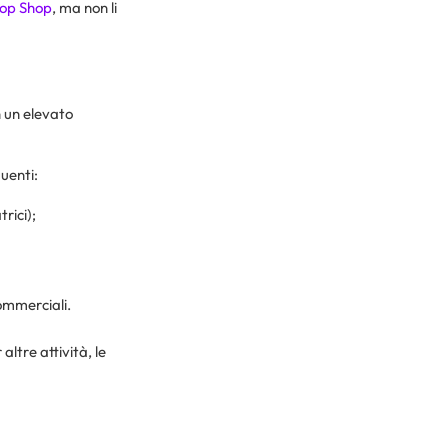
op Shop
, ma non li
n un elevato
uenti:
rici);
commerciali.
altre attività, le