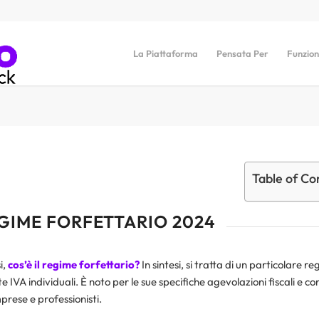
La Piattaforma
Pensata Per
Funzion
Table of Co
GIME FORFETTARIO 2024
i,
cos’è il regime forfettario?
In sintesi, si tratta di un particolare re
e IVA individuali. È noto per le sue specifiche agevolazioni fiscali e co
prese e professionisti.