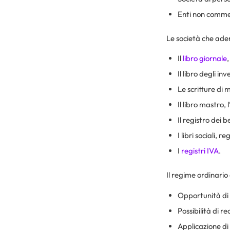
Enti non commer
Le società che ader
Il
libro giornale
,
Il libro degli in
Le scritture di 
Il libro mastro, 
Il registro dei 
I libri sociali, 
I
registri IVA
.
Il regime ordinario 
Opportunità di 
Possibilità di re
Applicazione di