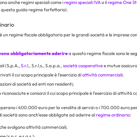
tono anche regimi speciali come i
regimi speciali IVA
o il
regime One St
questa guida regime forfettario).
inario
 è un regime fiscale obbligatorio per le grandi società e le imprese co
evono obbligatoriamente aderire
a questo regime fiscale sono le seg
ali (S.p.A.,
S.r.l
., S.r.l.s., S.a.p.a.,
società cooperative
e mutue assicurat
rivati il cui scopo principale è l’esercizio di
attività commerciali
;
azioni di società ed enti non residenti;
riconosciute e consorzi il cui scopo principale è l’esercizio di attività 
 superano i 400.000 euro per la vendita di servizi o i 700.000 euro per 
di società sono anch’esse obbligate ad aderire al
regime ordinario
:
che svolgono attività commerciali;
e (s.n.c. e s.a.s.);