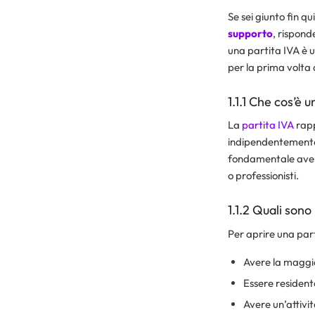
Se sei giunto fin q
supporto
, rispond
una partita IVA è u
per la prima volta 
1.1.1 Che cos’è 
La
partita IVA
rapp
indipendentemente d
fondamentale avere
o professionisti.
1.1.2 Quali sono 
Per aprire una parti
Avere la maggior
Essere residente 
Avere un’attivi