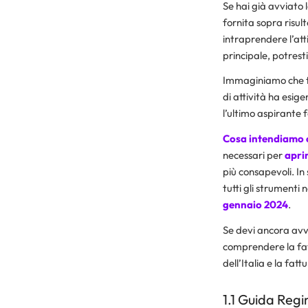
Se hai già avviato 
fornita sopra risul
intraprendere l’at
principale, potrest
Immaginiamo che tu
di attività ha esig
l’ultimo aspirante f
Cosa intendiamo o
necessari per
apri
più consapevoli. In 
tutti gli strumenti
gennaio 2024
.
Se devi ancora avvi
comprendere la fatt
dell’Italia e la fatt
1.1 Guida Regi