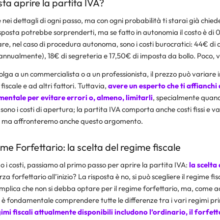
ta aprire la partita IVA?
ei dettagli di ogni passo, ma con ogni probabilità ti starai già chie
isposta potrebbe sorprenderti, ma se fatto in autonomia il costo è di 0 e
re, nel caso di procedura autonoma, sono i costi burocratici: 44€ di 
annualmente), 18€ di segreteria e 17,50€ di imposta da bollo. Poco, 
ivolga a un commercialista o a un professionista, il prezzo può variare i
fiscale e ad altri fattori. Tuttavia,
avere un esperto che ti affianchi 
ntale per evitare errori o, almeno, limitarli
, specialmente qua
ono i costi di apertura; la partita IVA comporta anche costi fissi e var
, ma affronteremo anche questo argomento.
me Forfettario: l
a scelta del regime fiscale
i costi, passiamo al primo passo per aprire la partita IVA:
la scelta
a forfettario all’inizio? La risposta è no, si può scegliere il regime fi
 implica che non si debba optare per il regime forfettario, ma, come 
 fondamentale comprendere tutte le differenze tra i vari regimi pr
gimi fiscali attualmente disponibili includono l’ordinario, il forfetta