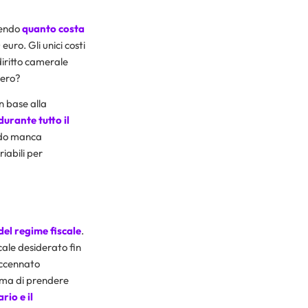
dendo
quanto costa
uro. Gli unici costi
diritto camerale
vero?
n base alla
durante tutto il
ndo manca
iabili per
 del regime fiscale
.
scale desiderato fin
accennato
ima di prendere
rio e il