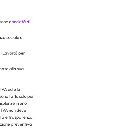
rsone o
società di
nza sociale e
ul Lavoro) per
 base alla sua
 IVA ed è la
sono farlo solo per
nsulenze in uno
ta IVA non deve
lità e trasparenza.
zazione preventiva