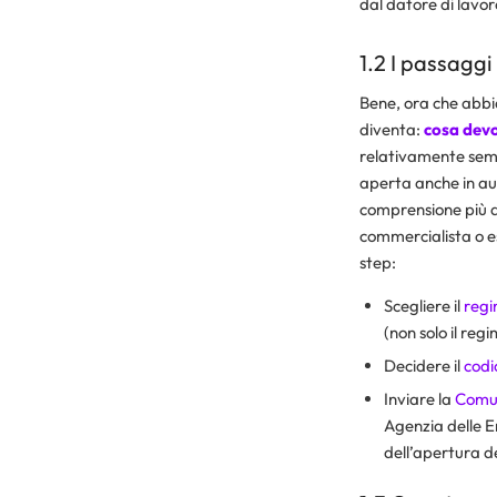
dal datore di lavoro
1.2 I passaggi
Bene, ora che abbia
diventa:
cosa devo
relativamente sempl
aperta anche in aut
comprensione più ap
commercialista o e
step:
Scegliere il
regi
(non solo il regi
Decidere il
cod
Inviare la
Comun
Agenzia delle E
dell’apertura del