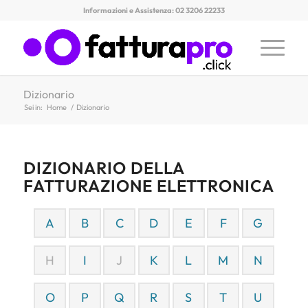
Informazioni e Assistenza: 02 3206 22233
Dizionario
Sei in:
Home
/
Dizionario
DIZIONARIO DELLA
FATTURAZIONE ELETTRONICA
A
B
C
D
E
F
G
H
I
J
K
L
M
N
O
P
Q
R
S
T
U