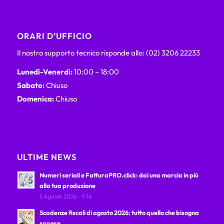
ORARI D’UFFICIO
Il nostro supporto tecnico risponde allo: (02) 3206 22233
Lunedì-Venerdì:
10:00 – 18:00
Sabato:
Chiuso
Domenica:
Chiuso
ULTIME NEWS
Numeri seriali e FatturaPRO.click: dai una marcia in più
alla tua produzione
5 Agosto 2026 - 9:14
Scadenze fiscali di agosto 2026: tutto quello che bisogna
sapere