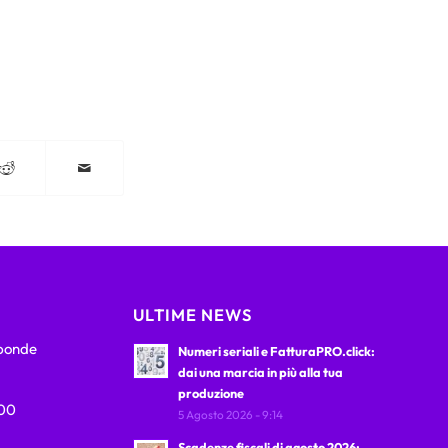
ULTIME NEWS
sponde
Numeri seriali e FatturaPRO.click:
dai una marcia in più alla tua
produzione
:00
5 Agosto 2026 - 9:14
Scadenze fiscali di agosto 2026: