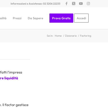
Informazioni e Assistenza: 02 3206 22233
alità
Prezzi
Da Sapere
Prova Gratis
Accedi
Sei in:
Home
/
Dizionario
/
Factoring
nfatti l’impresa
re liquidità
. Il factor gestisce