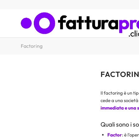
Factoring
FACTORI
Il factoring è un ti
cede a una società s
immediata e una se
Quali sono i so
Factor
: è l’ope