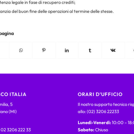
enza legale in fase di recupero crediti;
nzia del buon fine delle operazioni al termine delle stesse.
 pagina
CO ITALIA
ORARI D’UFFICIO
ilia, 5
Il nostro supporto tecnico ri
lano (MI)
allo: (02) 3206 22233
Lunedì-Venerdì:
10:00 – 18
) 02 3206 222 33
Sabato:
Chiuso