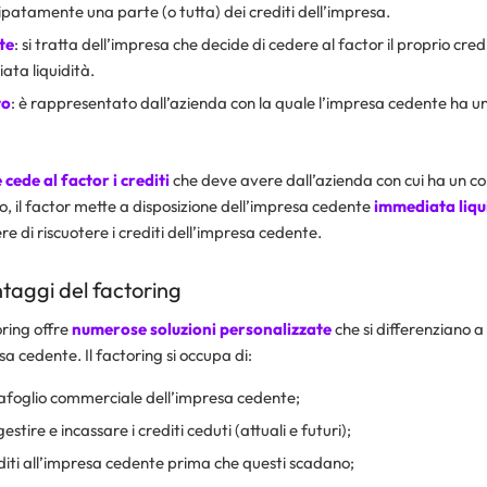
ipatamente una parte (o tutta) dei crediti dell’impresa.
te
: si tratta dell’impresa che decide di cedere al factor il proprio credi
ta liquidità.
to
: è rappresentato dall’azienda con la quale l’impresa cedente ha un
cede al factor i crediti
che deve avere dall’azienda con cui ha un co
o, il factor mette a disposizione dell’impresa cedente
immediata liqu
re di riscuotere i crediti dell’impresa cedente.
ntaggi del factoring
oring offre
numerose soluzioni personalizzate
che si differenziano a
sa cedente. Il factoring si occupa di:
tafoglio commerciale dell’impresa cedente;
stire e incassare i crediti ceduti (attuali e futuri);
editi all’impresa cedente prima che questi scadano;