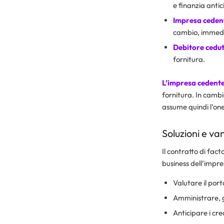
e finanzia antic
Impresa ceden
cambio, immedia
Debitore cedu
fornitura.
L’impresa cedente 
fornitura. In cambi
assume quindi l’one
Soluzioni e va
Il contratto di fact
business dell’impre
Valutare il por
Amministrare, ge
Anticipare i cr