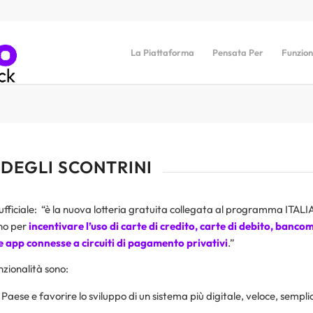
La Piattaforma
Pensata Per
Funzion
 DEGLI SCONTRINI
o ufficiale: “è la nuova lotteria gratuita collegata al programma IT
no per
incentivare l’uso di carte di credito, carte di debito, banco
e app connesse a circuiti di pagamento privativi
.”
unzionalità sono:
Paese e favorire lo sviluppo di un sistema più digitale, veloce, sempl