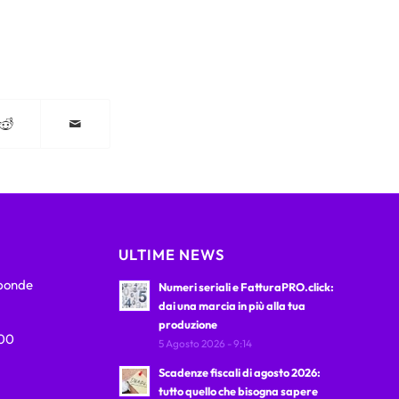
ULTIME NEWS
sponde
Numeri seriali e FatturaPRO.click:
dai una marcia in più alla tua
produzione
:00
5 Agosto 2026 - 9:14
Scadenze fiscali di agosto 2026:
tutto quello che bisogna sapere