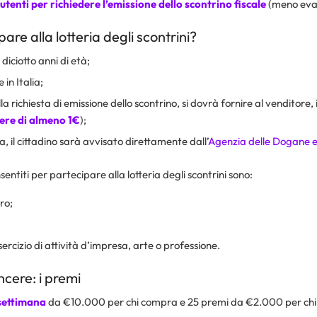
 utenti per richiedere l’emissione dello
scontrino fiscale
(meno evas
re alla lotteria degli scontrini?
diciotto anni di età;
 in Italia;
 richiesta di emissione dello scontrino, si dovrà fornire al venditore, il
ere di almeno 1€
);
ria, il cittadino sarà avvisato direttamente
dall’
Agenzia delle Dogane e
sentiti per partecipare alla lotteria degli scontrini sono:
ro;
esercizio di attività d’impresa, arte o professione.
cere: i premi
settimana
da €10.000 per chi compra e 25 premi da €2.000 per chi