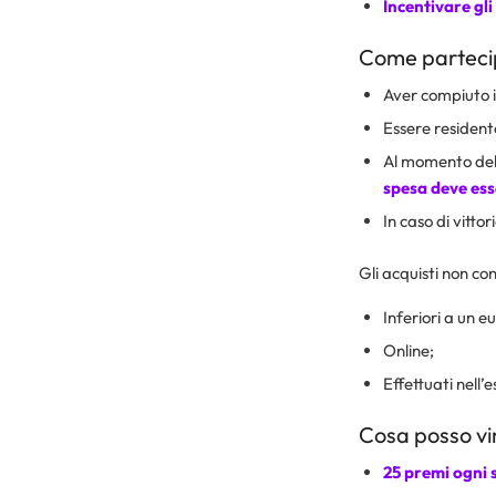
Incentivare gli
Come partecipa
Aver compiuto i 
Essere residente
Al momento della
spesa deve ess
In caso di vitto
Gli acquisti non con
Inferiori a un eu
Online;
Effettuati nell’
Cosa posso vin
25 premi ogni 