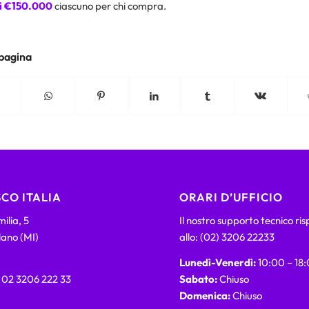
di €150.000
ciascuno per chi compra.
 pagina
CO ITALIA
ORARI D’UFFICIO
ilia, 5
Il nostro supporto tecnico ri
lano (MI)
allo: (02) 3206 22233
Lunedì-Venerdì:
10:00 – 18
) 02 3206 222 33
Sabato:
Chiuso
Domenica:
Chiuso