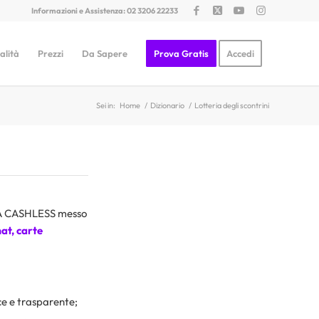
Informazioni e Assistenza: 02 3206 22233
alità
Prezzi
Da Sapere
Prova Gratis
Accedi
Sei in:
Home
/
Dizionario
/
Lotteria degli scontrini
ALIA CASHLESS messo
mat, carte
ice e trasparente;