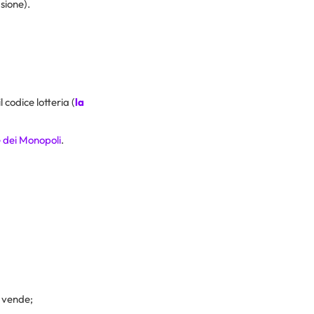
ione).
 codice lotteria (
la
 dei Monopoli
.
 vende;