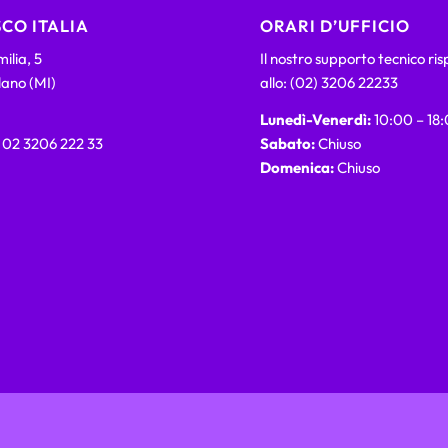
CO ITALIA
ORARI D’UFFICIO
ilia, 5
Il nostro supporto tecnico ri
lano (MI)
allo: (02) 3206 22233
Lunedì-Venerdì:
10:00 – 18
) 02 3206 222 33
Sabato:
Chiuso
Domenica:
Chiuso