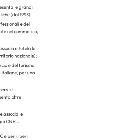
esenta le grandi
iche (dal 1993);
essionali e del
ate nel commercio,
ssocia e tutela le
ritorio nazionale);
cio e del turismo,
 italiane, per una
servizi
senta oltre
e associa le
uppo CNEL.
e per i liberi