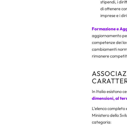
stipendi, i diri
di ottenere co
imprese e i diri
Formazione e Ag
aggiornamento per i
competenze dei lav
cambiamenti norma
rimanere competitiv
ASSOCIAZI
CARATTER
In Italia esistono c
dimensioni, al ter
L’elenco completo ed
Ministero dello Svi
categoria: