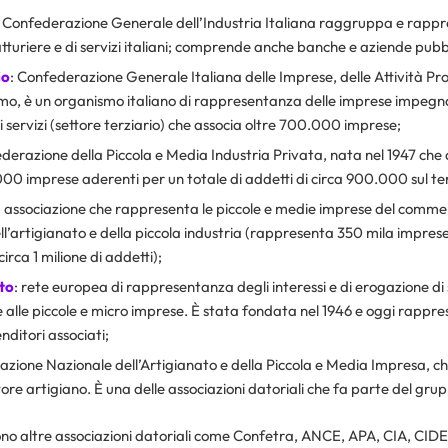
: Confederazione Generale dell’Industria Italiana raggruppa e rappr
turiere e di servizi italiani; comprende anche banche e aziende pubbl
io
: Confederazione Generale Italiana delle Imprese, delle Attività Prof
o, è un organismo italiano di rappresentanza delle imprese impegn
i servizi (settore terziario) che associa oltre 700.000 imprese;
derazione della Piccola e Media Industria Privata, nata nel 1947 che a
00 imprese aderenti per un totale di addetti di circa 900.000 sul ter
: associazione che rappresenta le piccole e medie imprese del commer
ell’artigianato e della piccola industria (rappresenta 350 mila imprese
irca 1 milione di addetti);
to
: rete europea di rappresentanza degli interessi e di erogazione di 
e alle piccole e micro imprese. È stata fondata nel 1946 e oggi rappre
itori associati;
azione Nazionale dell’Artigianato e della Piccola e Media Impresa, ch
tore artigiano. È una delle associazioni datoriali che fa parte del gr
ono altre associazioni datoriali come Confetra, ANCE, APA, CIA, CIDEC 