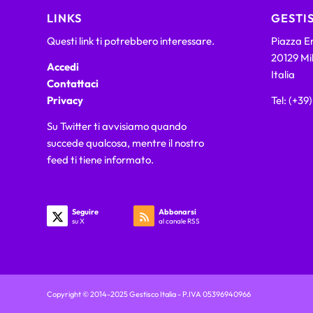
LINKS
GESTIS
Questi link ti potrebbero interessare.
Piazza Em
20129 Mi
Accedi
Italia
Contattaci
Privacy
Tel: (+39
Su Twitter ti avvisiamo quando
succede qualcosa, mentre il nostro
feed ti tiene informato.
Seguire
Abbonarsi
su X
al canale RSS
Copyright © 2014-2025 Gestisco Italia - P.IVA 05396940966