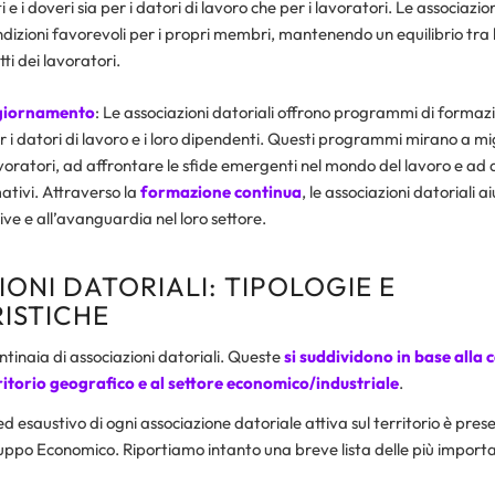
tti e i doveri sia per i datori di lavoro che per i lavoratori. Le associazi
ndizioni favorevoli per i propri membri, mantenendo un equilibrio tra 
tti dei lavoratori.
giornamento
: Le associazioni datoriali offrono programmi di formaz
 datori di lavoro e i loro dipendenti. Questi programmi mirano a mig
oratori, ad affrontare le sfide emergenti nel mondo del lavoro e ad a
tivi. Attraverso la
formazione continua
, le associazioni datoriali 
e e all’avanguardia nel loro settore.
ONI DATORIALI: TIPOLOGIE E
ISTICHE
entinaia di associazioni datoriali. Queste
si suddividono in base alla c
ritorio geografico e al settore economico/industriale
.
 esaustivo di ogni associazione datoriale attiva sul territorio è presen
luppo Economico. Riportiamo intanto una breve lista delle più importan