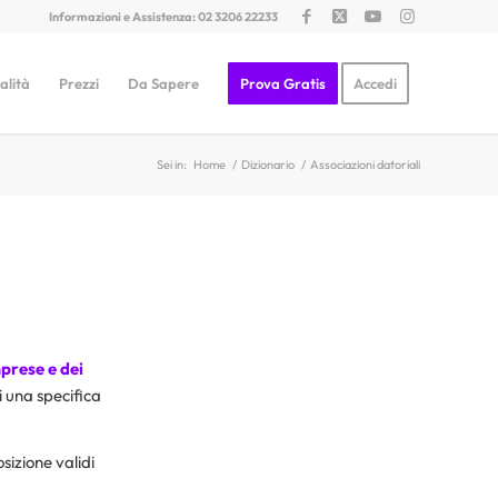
Informazioni e Assistenza: 02 3206 22233
alità
Prezzi
Da Sapere
Prova Gratis
Accedi
Sei in:
Home
/
Dizionario
/
Associazioni datoriali
mprese e dei
i una specifica
sizione validi