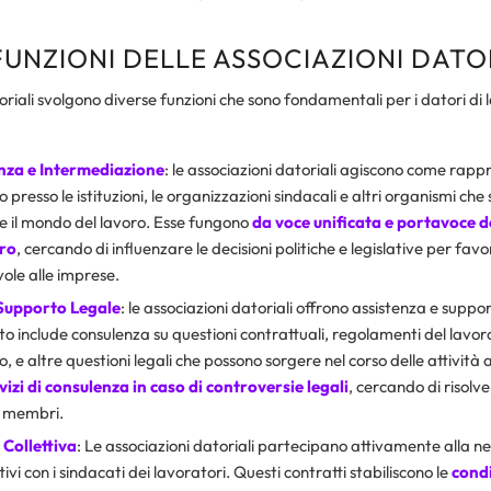
FUNZIONI DELLE ASSOCIAZIONI DATO
oriali svolgono diverse funzioni che sono fondamentali per i datori di
za e Intermediazione
: le associazioni datoriali agiscono come rapp
o presso le istituzioni, le organizzazioni sindacali e altri organismi che
 il mondo del lavoro. Esse fungono
da voce unificata e portavoce de
oro
, cercando di influenzare le decisioni politiche e legislative per fav
ole alle imprese.
 Supporto Legale
: le associazioni datoriali offrono assistenza e suppor
 include consulenza su questioni contrattuali, regolamenti del lavoro, 
o, e altre questioni legali che possono sorgere nel corso delle attività a
vizi di consulenza in caso di controversie legali
, cercando di risolve
o membri.
Collettiva
: Le associazioni datoriali partecipano attivamente alla n
ttivi con i sindacati dei lavoratori. Questi contratti stabiliscono le
condi