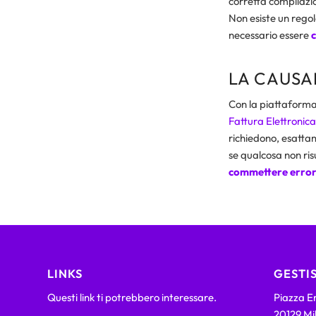
corretta compilazio
Non esiste un regol
necessario essere
c
LA CAUSA
Con la piattaforma
Fattura Elettronica
richiedono, esattam
se qualcosa non ri
commettere error
LINKS
GESTIS
Questi link ti potrebbero interessare.
Piazza Em
20129 Mi