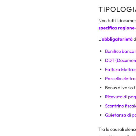
TIPOLOGI
Non tutti i documen
specifica ragione
L’
obbligatorietà
d
Bonifico bancar
DDT (Document
Fattura Elettro
Parcella elettro
Bonus di vario t
Ricevuta di p
Scontrino fiscal
Quietanza di 
Tra le causali elen