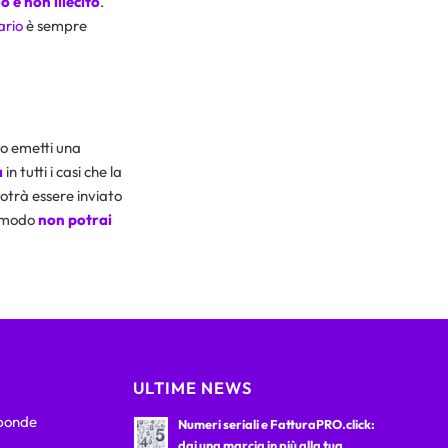
o e non illecito
.
ario
è sempre
 emetti una
a
in tutti i casi che la
otrà essere inviato
o modo
non potrai
ULTIME NEWS
sponde
Numeri seriali e FatturaPRO.click:
dai una marcia in più alla tua