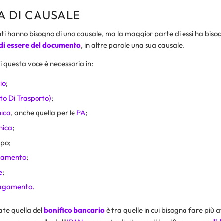
A DI CAUSALE
ti hanno bisogno di una causale, ma la maggior parte di essi ha biso
 di essere del documento
, in altre parole una sua causale.
i questa voce è necessaria in:
io
;
o Di Trasporto)
;
nica
, anche quella per le
PA
;
nica
;
ipo;
agamento
;
e
;
pagamento
.
cate quella del
bonifico bancario
è tra quelle in cui bisogna fare più 