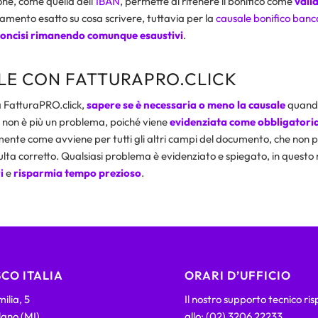
ne, come quella dell’
IBAN
, permette di ritenere il bonifico come
valid
amento esatto su cosa scrivere, tuttavia per la
causale bonifico banc
oncisi rimanendo comunque esaustivi
.
LE CON FATTURAPRO.CLICK
 FatturaPRO.click,
sapere se è necessaria o meno la causale
quando
non è più un problema, poiché viene
evidenziata come obbligatori
ente come avviene per tutti gli altri campi del documento, che non p
sulta corretto. Qualsiasi problema è evidenziato e spiegato, in quest
i
e
risparmia tempo prezioso
.
CO ITALIA
ORARI D’UFFICIO
ilia, 5
Il nostro supporto tecnico ri
lano (MI)
allo: (02) 3206 22233