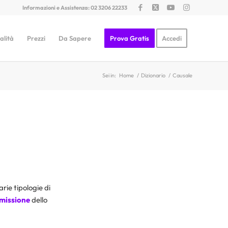
Informazioni e Assistenza: 02 3206 22233
alità
Prezzi
Da Sapere
Prova Gratis
Accedi
Sei in:
Home
/
Dizionario
/
Causale
rie tipologie di
emissione
dello