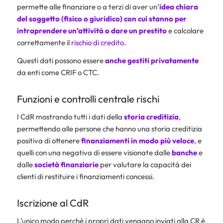
permette alle finanziare o a terzi di aver un’
idea chiara
del soggetto (
fisico o giuridico
) con cui stanno per
intraprendere un’attività o dare un prestito
e calcolare
correttamente il
rischio di credito
.
Questi dati possono essere
anche gestiti privatamente
da enti come CRIF o CTC.
Funzioni e controlli centrale rischi
I CdR mostrando tutti i dati della
storia creditizia
,
permettendo alle persone che hanno una storia creditizia
positiva di ottenere
finanziamenti in modo più veloce
, e
quelli con una negativa di essere visionate dalle
banche
e
dalle
società finanziarie
per valutare la capacità dei
clienti di restituire i finanziamenti concessi.
Iscrizione al CdR
L’unico modo perché i propri dati vengano inviati alla CR è