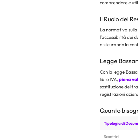
comprendere e util
Il Ruolo del R
La normativa sulla c
l’accessibilità dei d
assicurando la confo
Legge Bassan
Con la legge Bassan
libro IVA,
piena vali
sostituzione dei tr
registrazioni aziend
Quanto bisogn
Tipologia di Docu
Scontrini