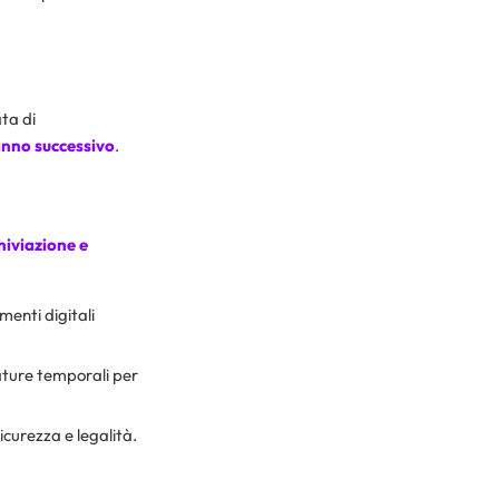
ta di
’anno successivo
.
iviazione e
menti digitali
cature temporali per
icurezza e legalità.