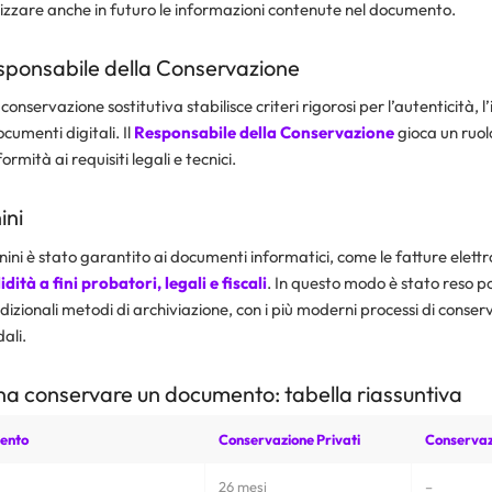
izzare anche in futuro le informazioni contenute nel documento.
esponsabile della Conservazione
onservazione sostitutiva stabilisce criteri rigorosi per l’autenticità, l’
ocumenti digitali. Il
Responsabile della Conservazione
gioca un ruol
rmità ai requisiti legali e tecnici.
ini
ini è stato garantito ai documenti informatici, come le fatture elettr
dità a fini probatori, legali e fiscali
. In questo modo è stato reso pos
adizionali metodi di archiviazione, con i più moderni processi di conser
ali.
a conservare un documento: tabella riassuntiva
mento
Conservazione Privati
Conservaz
26 mesi
–