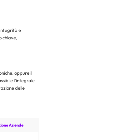
integrità e
o chiave,
oniche, oppure il
sibile l’integrale
vazione delle
ione Aziende