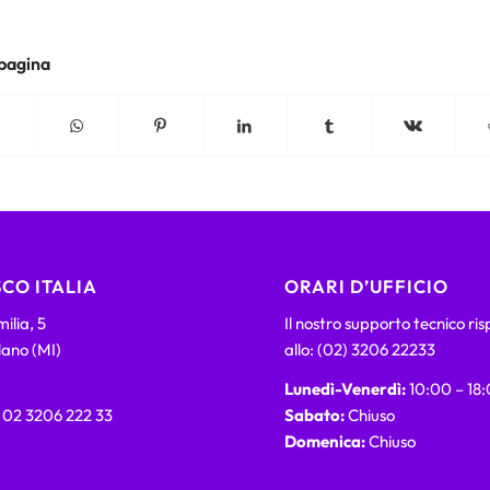
 pagina
CO ITALIA
ORARI D’UFFICIO
ilia, 5
Il nostro supporto tecnico ri
lano (MI)
allo: (02) 3206 22233
Lunedì-Venerdì:
10:00 – 18
) 02 3206 222 33
Sabato:
Chiuso
Domenica:
Chiuso