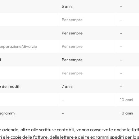
5 anni
–
Per sempre
–
Per sempre
–
/separazione/divorzio
Per sempre
–
i
Per sempre
–
Per sempre
–
 dei redditi
7 anni
–
–
10 anni
elegrammi
–
10 anni
e aziende, oltre alle scritture contabili, vanno conservate anche le fattu
e le copie delle fatture, delle lettere e dei telegrammi spediti per lo 