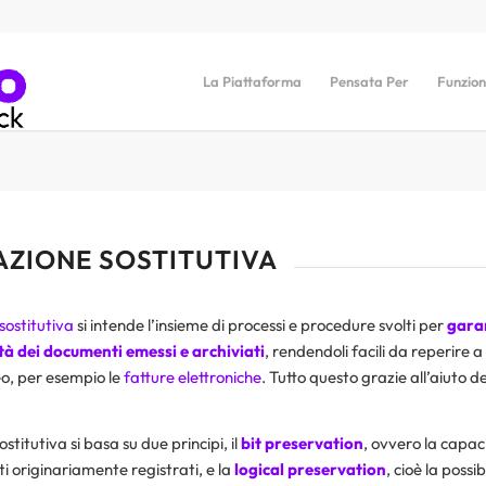
La Piattaforma
Pensata Per
Funzion
ZIONE SOSTITUTIVA
sostitutiva
si intende l’insieme di processi e procedure svolti per
garan
rità dei documenti emessi e archiviati
, rendendoli facili da reperire a 
o, per esempio le
fatture elettroniche
. Tutto questo grazie all’aiuto d
titutiva si basa su due principi, il
bit preservation
, ovvero la capac
i originariamente registrati, e la
logical preservation
, cioè la possib