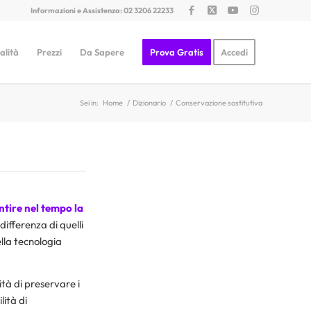
Informazioni e Assistenza: 02 3206 22233
alità
Prezzi
Da Sapere
Prova Gratis
Accedi
Sei in:
Home
/
Dizionario
/
Conservazione sostitutiva
tire nel tempo la
differenza di quelli
ella tecnologia
ità di preservare i
ilità di