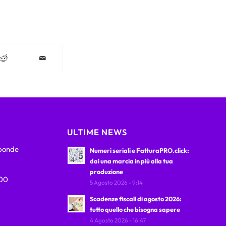
ULTIME NEWS
sponde
Numeri seriali e FatturaPRO.click:
dai una marcia in più alla tua
produzione
:00
5 Agosto 2026 - 9:14
Scadenze fiscali di agosto 2026:
tutto quello che bisogna sapere
4 Agosto 2026 - 16:47