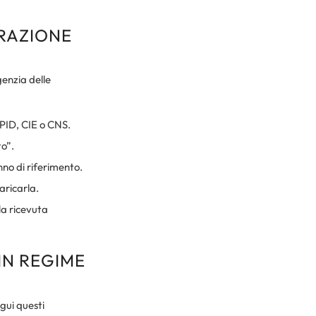
ARAZIONE
genzia delle
SPID, CIE o CNS.
to”.
anno di riferimento.
aricarla.
la ricevuta
IN REGIME
gui questi