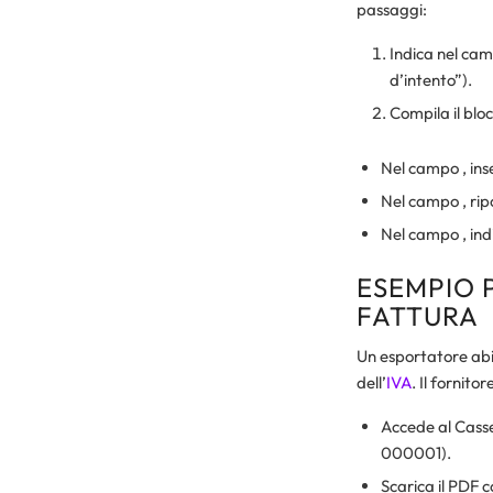
passaggi:
Indica nel camp
d’intento”).
Compila il blocc
Nel campo , ins
Nel campo , rip
Nel campo , ind
ESEMPIO P
FATTURA
Un esportatore abi
dell’
IVA
. Il fornito
Accede al Casse
000001).
Scarica il PDF c