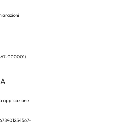
hiarazioni
34567-000001).
LA
za applicazione
345678901234567-