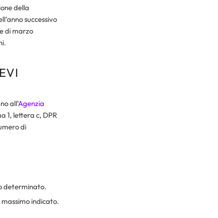
ione della
ll’anno successivo
se di marzo
i.
EVI
o all’
Agenzia
a 1, lettera c, DPR
numero di
to determinato.
o massimo indicato.