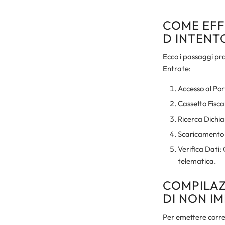
COME EFF
D INTENT
Ecco i passaggi pra
Entrate:
Accesso al Port
Cassetto Fiscal
Ricerca Dichiar
Scaricamento P
Verifica Dati: 
telematica.
COMPILAZ
DI NON IM
Per emettere corret