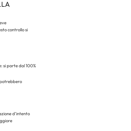
LLA
deve
sto controllo si
: si parte dal 100%
e potrebbero
azione d’intento
aggiore