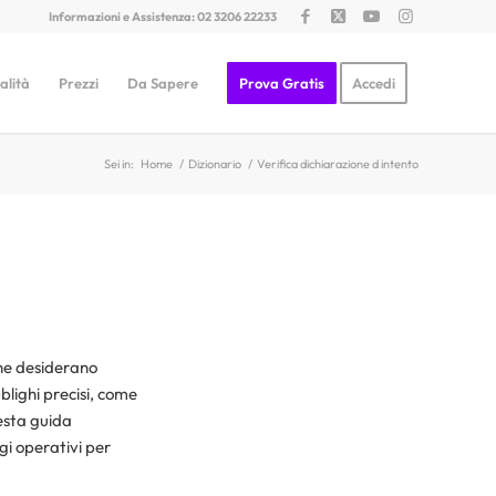
Informazioni e Assistenza: 02 3206 22233
alità
Prezzi
Da Sapere
Prova Gratis
Accedi
Sei in:
Home
/
Dizionario
/
Verifica dichiarazione d intento
che desiderano
blighi precisi, come
uesta guida
gi operativi per