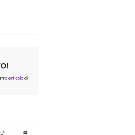
TO!
ostro
articolo
di