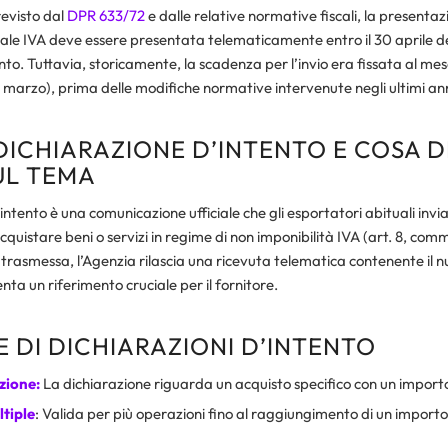
evisto dal
DPR 633/72
e dalle relative normative fiscali, la presentaz
ale IVA deve essere presentata telematicamente entro il 30 aprile de
ento. Tuttavia, storicamente, la scadenza per l’invio era fissata al me
 marzo), prima delle modifiche normative intervenute negli ultimi ann
 DICHIARAZIONE D’INTENTO E COSA D
UL TEMA
ntento è una comunicazione ufficiale che gli esportatori abituali invian
quistare beni o servizi in regime di non imponibilità IVA (art. 8, comm
trasmessa, l’Agenzia rilascia una ricevuta telematica contenente il 
nta un riferimento cruciale per il fornitore.
E DI DICHIARAZIONI D’INTENTO
zione:
La dichiarazione riguarda un acquisto specifico con un impor
tiple
: Valida per più operazioni fino al raggiungimento di un import