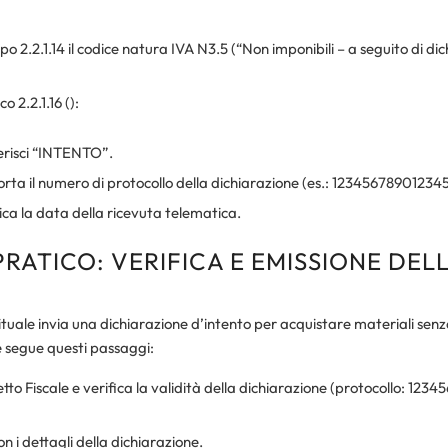
o 2.2.1.14 il codice natura IVA N3.5 (“Non imponibili – a seguito di dic
o 2.2.1.16 ():
erisci “INTENTO”.
orta il numero di protocollo della dichiarazione (es.: 123456789012
ica la data della ricevuta telematica.
RATICO: VERIFICA E EMISSIONE DEL
tuale invia una dichiarazione d’intento per acquistare materiali sen
re segue questi passaggi:
tto Fiscale e verifica la validità della dichiarazione (protocollo: 12
on i dettagli della dichiarazione.