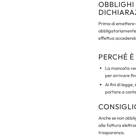
OBBLIGHI
DICHIARA
Prima di emettere
obbligatoriamente v
effettua accedend
PERCHÉ È
La mancata veri
per arrivare fi
Ai fini di legg
portare a conte
CONSIGLI
Anche se non obblig
alla fattura elettr
trasparenza.