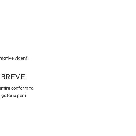
rmative vigenti.
 BREVE
rantire conformità
igatorio per i