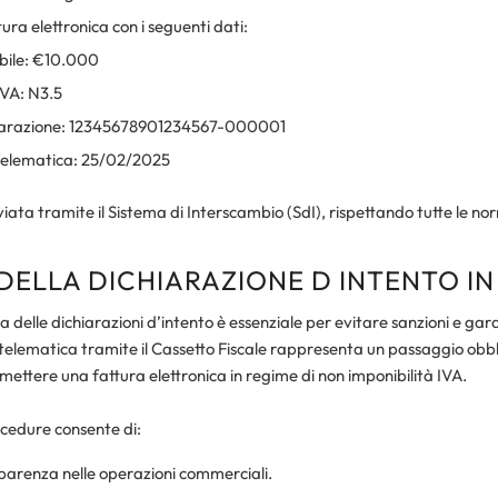
ra elettronica con i seguenti dati:
bile: €10.000
IVA: N3.5
hiarazione: 12345678901234567-000001
telematica: 25/02/2025
viata tramite il Sistema di Interscambio (SdI), rispettando tutte le no
 DELLA DICHIARAZIONE D INTENTO IN
a delle dichiarazioni d’intento è essenziale per evitare sanzioni e ga
a telematica tramite il Cassetto Fiscale rappresenta un passaggio obbl
emettere una fattura elettronica in regime di non imponibilità IVA.
cedure consente di:
parenza nelle operazioni commerciali.