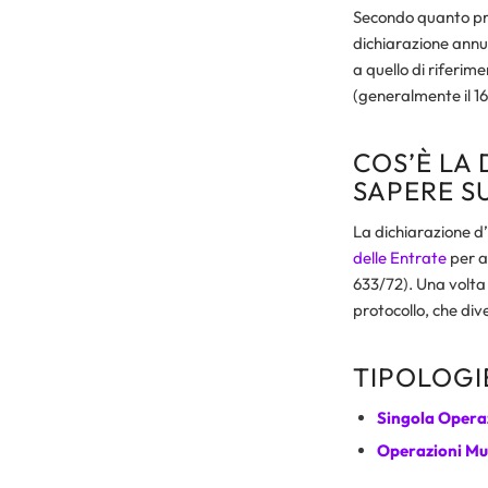
Secondo quanto pr
dichiarazione annu
a quello di riferim
(generalmente il 16
COS’È LA
SAPERE S
La dichiarazione d’i
delle Entrate
per ac
633/72). Una volta 
protocollo, che dive
TIPOLOGI
Singola Opera
Operazioni Mul