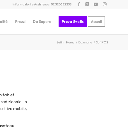
Informazioni e Assistenza: 02 3206 22233
alità
Prezzi
Da Sapere
Prova Gratis
Accedi
Sei in:
Home
/
Dizionario
/
SoftPOS
n tablet
tradizionale. In
ositivo mobile,
asato su