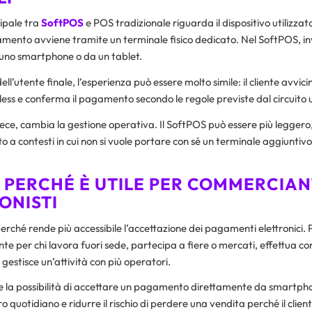
ipale tra
SoftPOS
e POS tradizionale riguarda il dispositivo utilizza
amento avviene tramite un terminale fisico dedicato. Nel SoftPOS, inv
a uno smartphone o da un tablet.
ell’utente finale, l’esperienza può essere molto simile: il cliente avvicin
less e conferma il pagamento secondo le regole previste dal circuito u
vece, cambia la gestione operativa. Il SoftPOS può essere più leggero
to a contesti in cui non si vuole portare con sé un terminale aggiuntivo
 PERCHÉ È UTILE PER COMMERCIAN
ONISTI
perché rende più accessibile l’accettazione dei pagamenti elettronici.
nte per chi lavora fuori sede, partecipa a fiere o mercati, effettua c
o gestisce un’attività con più operatori.
ere la possibilità di accettare un pagamento direttamente da smartph
ro quotidiano e ridurre il rischio di perdere una vendita perché il clien