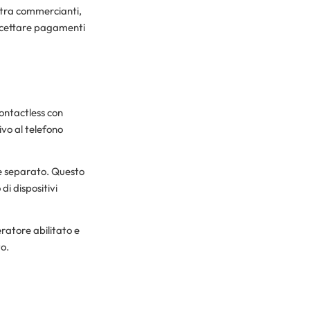
a tra commercianti,
accettare pagamenti
contactless con
ivo al telefono
le separato. Questo
di dispositivi
ratore abilitato e
to.