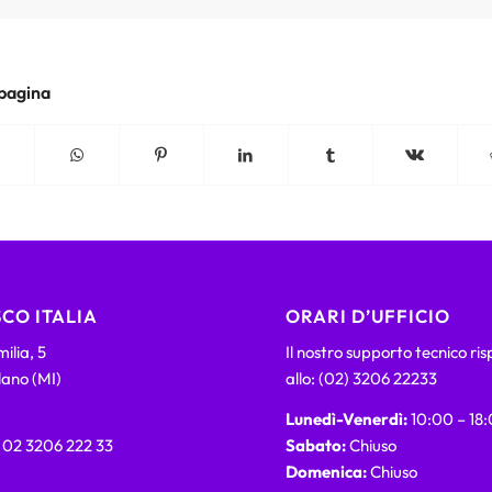
 pagina
CO ITALIA
ORARI D’UFFICIO
ilia, 5
Il nostro supporto tecnico ri
lano (MI)
allo: (02) 3206 22233
Lunedì-Venerdì:
10:00 – 18
) 02 3206 222 33
Sabato:
Chiuso
Domenica:
Chiuso