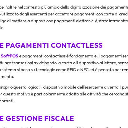
sce inoltre nel contesto più ampio della digitalizzazione dei pagamenti. In
utilizzato dagli esercenti per accettare pagamenti con carte di credi
igo di mettere a disposizione pagamenti elettronici è stato introdott
le.
 E PAGAMENTI CONTACTLESS
a
SoftPOS
e pagamenti contactless è fondamentale. I pagamenti se
tuare transazioni avvicinando la carta o il dispositivo al lettore, senz
o sistema si basa su tecnologie come RFID e NFC ed è pensato per rend
amento.
proprio questa logica: il dispositivo mobile dell’esercente diventa il p
 questo motivo è particolarmente adatto alle attività che cercano st
mbranti.
E GESTIONE FISCALE