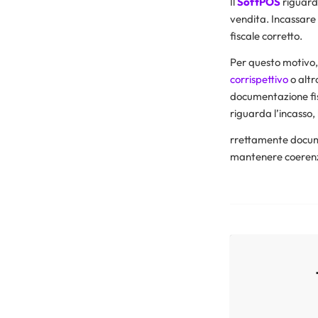
Il
SoftPOS
riguarda
vendita. Incassare
fiscale corretto.
Per questo motivo
corrispettivo
o altr
documentazione fisc
riguarda l’incasso, 
rrettamente documen
mantenere coerenza