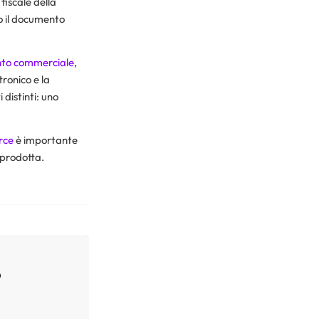
iscale della
o il documento
to commerciale
,
ronico e la
distinti: uno
rce
è importante
prodotta.
?