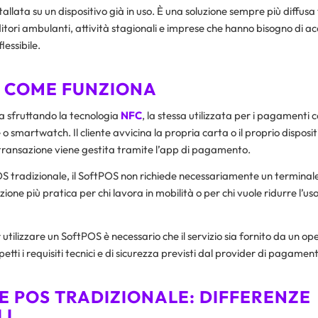
tallata su un dispositivo già in uso. È una soluzione sempre più diffus
ditori ambulanti, attività stagionali e imprese che hanno bisogno di 
lessibile.
: COME FUNZIONA
a sfruttando la tecnologia
NFC
, la stessa utilizzata per i pagamenti 
 smartwatch. Il cliente avvicina la propria carta o il proprio disposit
 transazione viene gestita tramite l’app di pagamento.
OS tradizionale, il SoftPOS non richiede necessariamente un termina
ione più pratica per chi lavora in mobilità o per chi vuole ridurre l’uso 
tilizzare un SoftPOS è necessario che il servizio sia fornito da un ope
ispetti i requisiti tecnici e di sicurezza previsti dal provider di pagamen
E POS TRADIZIONALE: DIFFERENZE
LI