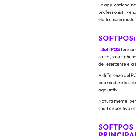
un’applicazione ins
professionisti, ven
elettronici in modo f
SOFTPOS
Il
SoftPOS
funzion
carta, smartphone o
dell’esercente e la
A differenza del P
può rendere la soluz
aggiuntivi.
Naturalmente, per u
che il dispositivo r
SOFTPOS 
PRINCIPA