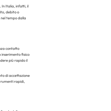
 Italia, infatti, il
to, debito o
o nel tempo dalla
nza contatto
a inserimento fisico
ere più rapido il
unto di accettazione
rumenti rapidi,