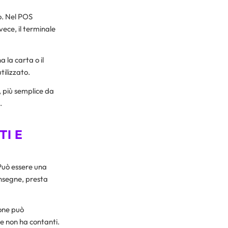
to. Nel POS
ece, il terminale
a la carta o il
tilizzato.
, più semplice da
.
TI E
 Può essere una
onsegne, presta
one può
te non ha contanti.