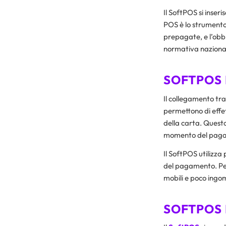
Il SoftPOS si inseri
POS è lo strumento 
prepagate, e l’obbl
normativa naziona
SOFTPOS
Il collegamento tr
permettono di effet
della carta. Quest
momento del pag
Il SoftPOS utilizza 
del pagamento. Per
mobili e poco ingo
SOFTPOS 