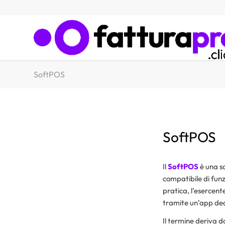
SoftPOS
SoftPOS
Il
SoftPOS
è una s
compatibile di fun
pratica, l’esercen
tramite un’app ded
Il termine deriva 