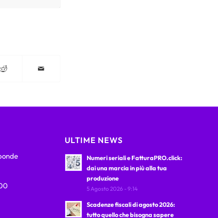
ULTIME NEWS
sponde
Numeri seriali e FatturaPRO.click:
dai una marcia in più alla tua
produzione
:00
5 Agosto 2026 - 9:14
Scadenze fiscali di agosto 2026:
tutto quello che bisogna sapere