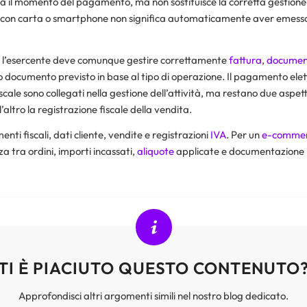
 il momento del pagamento, ma non sostituisce la corretta gestione f
 con carta o smartphone non significa automaticamente aver emess
, l’esercente deve comunque gestire correttamente
fattura
,
documen
o documento previsto in base al tipo di operazione. Il pagamento elett
ale sono collegati nella gestione dell’attività, ma restano due aspetti 
l’altro la registrazione fiscale della vendita.
ti fiscali, dati cliente, vendite e registrazioni
IVA
. Per un
e-comme
 tra ordini, importi incassati,
aliquote
applicate e documentazione 
TI È PIACIUTO QUESTO CONTENUTO
Approfondisci altri argomenti simili nel nostro blog dedicato.