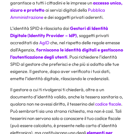
garantisce a tutti i cittadini e le imprese un
accesso unico,
sicuro e protetto
ai servizi digitali della
Pubblica
Amministrazione
e dei soggetti privati aderenti.
L’identità SPID è rilasciata dai
Gestori di Identità
Digitale (Identity Provider – IdP)
, soggetti privati
accreditati da
AgID
che, nel rispetto delle regole emesse
dall’Agenzia,
forniscono le identità digitali e gestiscono
l’autenticazione degli utenti
. Puoi richiedere l’identità
SPID al gestore che preferisci e che più si adatta alle tue
esigenze. Il gestore, dopo aver verificato i tuoi dati,
emette l’identità digitale, rilasciando le credenziali.
Il gestore a cui ti rivolgerai ti chiederà, oltre a un
documento d’identità valido, anche la tessera sanitaria o,
qualora non ne avessi diritto, il tesserino del
codice fiscale
.
Può sembrarti sia una strana richiesta, ma non è così. Tali
tesserini non servono solo a conoscere il tuo codice fiscale
(può essere calcolato, è presente nella carta d’identità
elettronica), ma costituiscono uno degli
elementi per