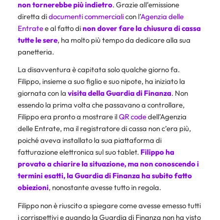
non tornerebbe più indietro
. Grazie all’emissione
diretta di
documenti commerciali
con l’
Agenzia delle
Entrate
e al fatto di
non dover fare la chiusura di cassa
tutte le sere
, ha molto più tempo da dedicare alla sua
panetteria.
La disavventura è capitata solo qualche giorno fa.
Filippo, insieme a suo figlio e suo nipote, ha iniziato la
giornata con la
visita della Guardia di Finanza
. Non
essendo la prima volta che passavano a controllare,
Filippo era pronto a mostrare il
QR code
dell’Agenzia
delle Entrate, ma il registratore di cassa non c’era più,
poiché aveva installato la sua piattaforma di
fatturazione elettronica sul suo tablet.
Filippo ha
provato a chiarire la situazione, ma non conoscendo i
termini esatti, la Guardia di Finanza ha subito fatto
obiezioni
, nonostante avesse tutto in regola.
Filippo non è riuscito a spiegare come avesse emesso tutti
i corrispettivi e quando la Guardia di Finanza non ha visto