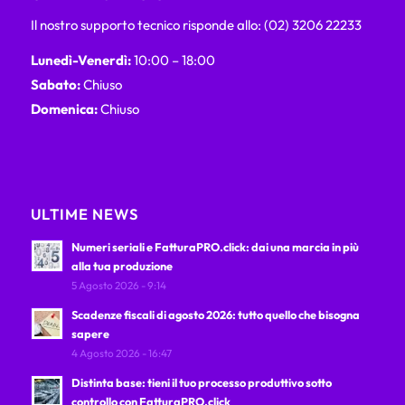
Il nostro supporto tecnico risponde allo: (02) 3206 22233
Lunedì-Venerdì:
10:00 – 18:00
Sabato:
Chiuso
Domenica:
Chiuso
ULTIME NEWS
Numeri seriali e FatturaPRO.click: dai una marcia in più
alla tua produzione
5 Agosto 2026 - 9:14
Scadenze fiscali di agosto 2026: tutto quello che bisogna
sapere
4 Agosto 2026 - 16:47
Distinta base: tieni il tuo processo produttivo sotto
controllo con FatturaPRO.click