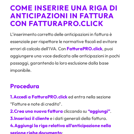
COME INSERIRE UNA RIGA DI
ANTICIPAZIONI IN FATTURA
CON FATTURAPRO.CLICK
L’inserimento corretto delle anticipazioni in fattura è
essenziale per rispettare le normative fiscali ed evitare
errori di calcolo dell’IVA. Con
FatturaPRO.click
, puoi
aggiungere una voce dedicata alle anticipazioni in pochi
passaggi, garantendo la loro esclusione dalla base
imponibile.
Procedura
1.Accedi a FatturaPRO.click
ed entra nella sezione
“Fatture e note di credito”.
2.Crea una nuova fattura
cliccando su
“aggiungi”
.
3.Inserisci il cliente
e i dati generali della fattura.
4.Aggiungi la riga relativa all’anticipazione nella
sezione righe documento
: