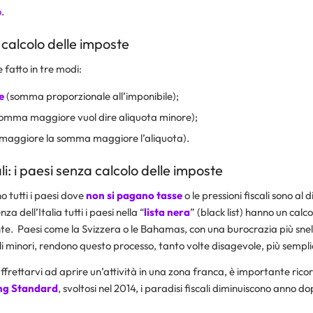
o
.
i calcolo delle imposte
e fatto in tre modi:
e
(somma proporzionale all’imponibile);
omma maggiore vuol dire aliquota minore);
maggiore la somma maggiore l’aliquota).
ali: i paesi senza calcolo delle imposte
o tutti i paesi dove
non si pagano tasse
o le pressioni fiscali sono al 
a dell’Italia tutti i paesi nella “
lista nera
” (black list) hanno un calco
te. Paesi come la Svizzera o le Bahamas, con una burocrazia più snell
 minori, rendono questo processo, tanto volte disagevole, più sempli
ffrettarvi ad aprire un’attività in una zona franca, è importante rico
g Standard
, svoltosi nel 2014, i paradisi fiscali diminuiscono anno 