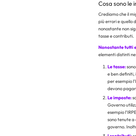
Cosa sono le i
Crediamo che il mig
più errori e quello 
nonostante non sign
tasse e contributi.
Nonostante tutti e 
elementi distinti ne
Le tasse:
sono 
e ben definiti
per esempio l’I
devono pagare 
Le imposte:
so
Governo utilizz
esempio l’IRPE
sono tenute a d
governo. Inolt
I contributi:
so