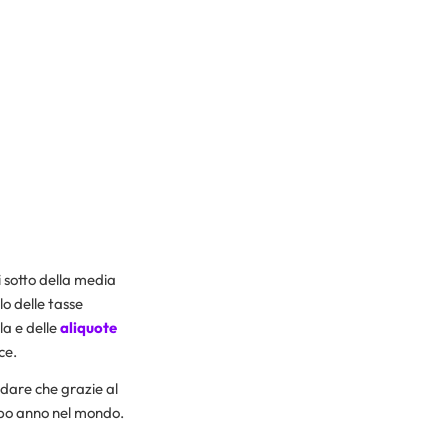
di sotto della media
lo delle tasse
a e delle
aliquote
ce.
rdare che grazie al
dopo anno nel mondo.