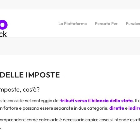
La Piattaforma
Pensata Per
Funzion
DELLE IMPOSTE
imposte, cos’è?
oste consiste nel conteggio dei
tributi verso il bilancio dello stato
. Il
un fattore e possono essere separate in due categorie:
dirette
e
indir
comprendere come calcolarle è necessario capire cosa si intende esat
.