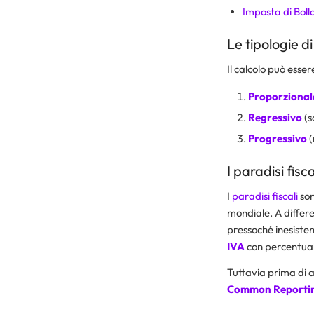
Imposta di Boll
Le tipologie d
Il calcolo può esser
Proporzional
Regressivo
(s
Progressivo
(
I paradisi fisc
I
paradisi fiscali
son
mondiale. A differenz
pressoché inesisten
IVA
con percentuali
Tuttavia prima di a
Common Reportin