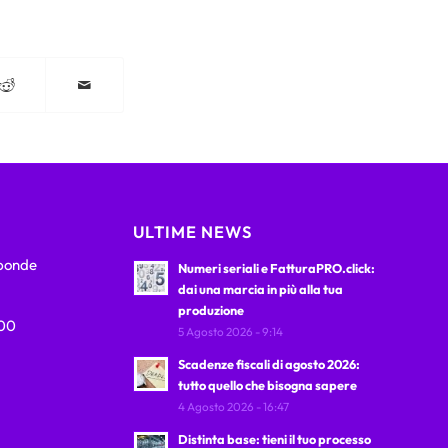
ULTIME NEWS
sponde
Numeri seriali e FatturaPRO.click:
dai una marcia in più alla tua
produzione
:00
5 Agosto 2026 - 9:14
Scadenze fiscali di agosto 2026:
tutto quello che bisogna sapere
4 Agosto 2026 - 16:47
Distinta base: tieni il tuo processo