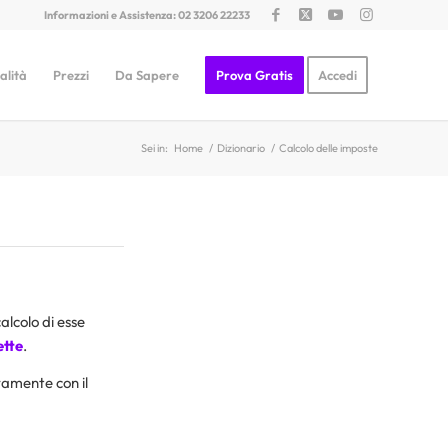
Informazioni e Assistenza: 02 3206 22233
alità
Prezzi
Da Sapere
Prova Gratis
Accedi
Sei in:
Home
/
Dizionario
/
Calcolo delle imposte
 calcolo di esse
ette
.
tamente con il