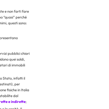
te e non farti fare
o “quasi” perché
nimi, questi sono:
presentano
vizi pubblici chiari
idono quei soldi,
etari di immobili
 Stato, infatti il
estinati), per
e fisiche in Italia
tabilite dal
rette e indirette
;
o la sanità. Il