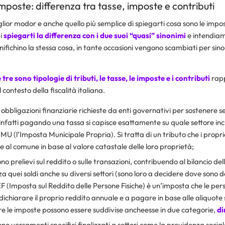
mposte: differenza tra tasse, imposte e contributi
lior modor e anche quello più semplice di spiegarti cosa sono le impos
di
spiegarti la differenza con i due suoi “quasi” sinonimi
e intendiam
ifichino la stessa cosa, in tante occasioni vengono scambiati per sino
tre sono tipologie di tributi, le tasse, le imposte e i contributi
rap
l contesto della fiscalità italiana.
obbligazioni finanziarie richieste da enti governativi per sostenere ser
, infatti pagando una tassa si capisce esattamente su quale settore inc
MU (l’Imposta Municipale Propria). Si tratta di un tributo che i propri
al comune in base al valore catastale delle loro proprietà;
no prelievi sul reddito o sulle transazioni, contribuendo al bilancio dello
a quei soldi anche su diversi settori (sono loro a decidere dove sono d
F (Imposta sul Reddito delle Persone Fisiche) è un’imposta che le person
ichiarare il proprio reddito annuale e a pagare in base alle aliquote s
re le imposte possono essere suddivise ancheesse in due categorie,
di
no versamenti specifici finalizzati a settori come la previdenza sociale 