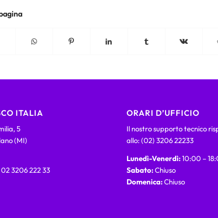
 pagina
CO ITALIA
ORARI D’UFFICIO
ilia, 5
Il nostro supporto tecnico ri
lano (MI)
allo: (02) 3206 22233
Lunedì-Venerdì:
10:00 – 18
) 02 3206 222 33
Sabato:
Chiuso
Domenica:
Chiuso