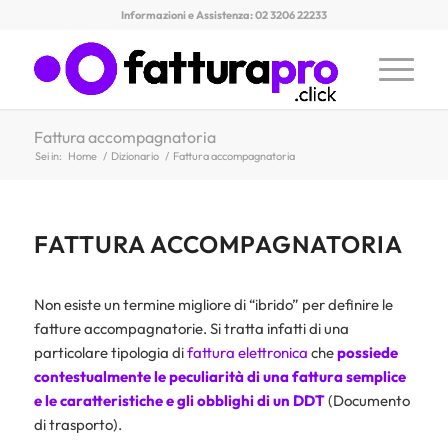
Informazioni e Assistenza: 02 3206 22233
Fattura accompagnatoria
Sei in:
Home
/
Dizionario
/
Fattura accompagnatoria
FATTURA ACCOMPAGNATORIA
Non esiste un termine migliore di “ibrido” per definire le
fatture accompagnatorie. Si tratta infatti di una
particolare tipologia di
fattura elettronica
che
possiede
contestualmente le peculiarità di una
fattura semplice
e le caratteristiche e gli obblighi di un
DDT
(Documento
di trasporto).