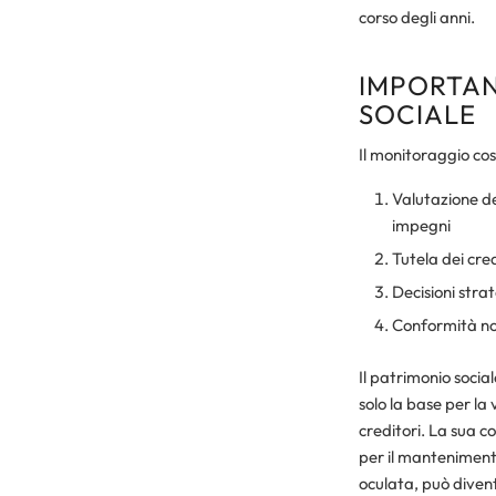
corso degli anni.
IMPORTAN
SOCIALE
Il monitoraggio cos
Valutazione del
impegni
Tutela dei cre
Decisioni stra
Conformità norm
Il patrimonio soci
solo la base per la
creditori. La sua c
per il mantenimento
oculata, può divent