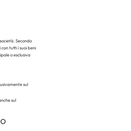
a società. Secondo
on tutti i suoi beni
ipale o esclusiva
lusivamente sul
anche sul
IO