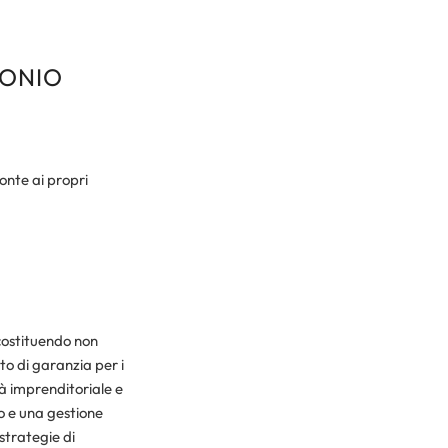
MONIO
ronte ai propri
costituendo non
to di garanzia per i
tà imprenditoriale e
o e una gestione
strategie di