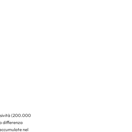
assività (200.000
a differenza
e accumulate nel