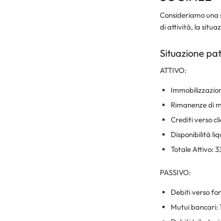
Consideriamo una s
di attività, la situ
Situazione pa
ATTIVO:
Immobilizzazion
Rimanenze di 
Crediti verso cl
Disponibilità li
Totale Attivo: 
PASSIVO:
Debiti verso fo
Mutui bancari: