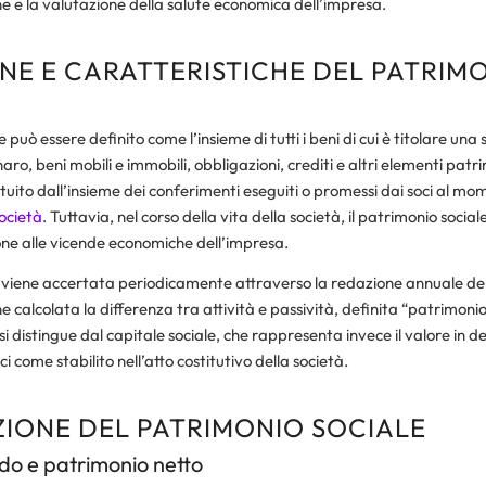
he e la valutazione della salute economica dell’impresa.
ONE E CARATTERISTICHE DEL PATRIM
e può essere definito come l’insieme di tutti i beni di cui è titolare una 
ro, beni mobili e immobili, obbligazioni, crediti e altri elementi patri
ituito dall’insieme dei conferimenti eseguiti o promessi dai soci al mo
ocietà
. Tuttavia, nel corso della vita della società, il patrimonio socia
ione alle vicende economiche dell’impresa.
 viene accertata periodicamente attraverso la redazione annuale del 
e calcolata la differenza tra attività e passività, definita “patrimonio 
si distingue dal capitale sociale, che rappresenta invece il valore in d
i come stabilito nell’atto costitutivo della società.
IONE DEL PATRIMONIO SOCIALE
do e patrimonio netto