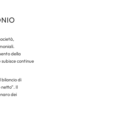
ONIO
società,
moniali.
mento della
le subisce continue
bilancio di
netto”. Il
enaro dei