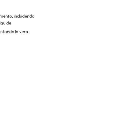
omento, includendo
liquide
entando la vera