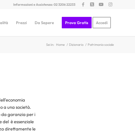
Informazioni e Assistenza: 02 3206 22233
alità
Prezzi
Da Sapere
Prova Gratis
Accedi
Sei in:
Home
/
Dizionario
/
Patrimonio sociale
dell’economia
po a una società.
 da garanzia per i
e del è essenziale
nza direttamente le