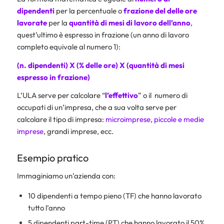
dipendenti
per la percentuale o
frazione del delle ore
lavorate
per la
quantità di mesi di lavoro dell’anno
,
quest’ultimo è espresso in frazione (un anno di lavoro
completo equivale al numero 1):
(n. dipendenti) X (% delle ore) X (quantità di mesi
espresso in frazione)
L’ULA serve per calcolare “
l’effettivo
” o il numero di
occupati di un’impresa, che a sua volta serve per
calcolare il tipo di impresa:
microimprese
,
piccole e medie
imprese
, grandi imprese, ecc.
Esempio pratico
Immaginiamo un’azienda con:
10 dipendenti a tempo pieno (TF) che hanno lavorato
tutto l’anno
5 dipendenti part-time (PT) che hanno lavorato il 50%