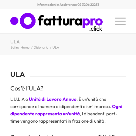
Informazioni e Assistenza: 02 3206 22233
ULA
Sei in:
Home
/
Dizionario
/
ULA
ULA
Cos’è l’ULA?
L’U.L.A o
Unità di Lavoro Annuo
. È un’unità che
corrisponde al numero di dipendenti di un’impresa.
Ogni
dipendente rappresenta un’unità
, i dipendenti part-
time vengono rappresentati in frazione di unità.