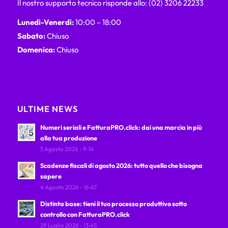
Il nostro supporto tecnico risponde allo: (02) 3206 22233
Lunedì-Venerdì:
10:00 – 18:00
Sabato:
Chiuso
Domenica:
Chiuso
ULTIME NEWS
Numeri seriali e FatturaPRO.click: dai una marcia in più
alla tua produzione
5 Agosto 2026 - 9:14
Scadenze fiscali di agosto 2026: tutto quello che bisogna
sapere
4 Agosto 2026 - 16:47
Distinta base: tieni il tuo processo produttivo sotto
controllo con FatturaPRO.click
29 Luglio 2026 - 13:45