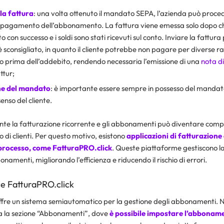
la fattura
: una volta ottenuto il mandato SEPA, l’azienda può proced
il pagamento dell’abbonamento. La fattura viene emessa solo dopo ch
o con successo e i soldi sono stati ricevuti sul conto. Inviare la fattura
è sconsigliato, in quanto il cliente potrebbe non pagare per diverse ra
 prima dell’addebito, rendendo necessaria l’emissione di una
nota di
ttur;
e del mandato
: è importante essere sempre in possesso del mand
enso del cliente.
e la fatturazione ricorrente e gli abbonamenti può diventare compl
di clienti. Per questo motivo, esistono
applicazioni di fatturazione
processo, come FatturaPRO.click
. Queste piattaforme gestiscono l
onamenti, migliorando l’efficienza e riducendo il rischio di errori.
e FatturaPRO.click
ffre un sistema semiautomatico per la gestione degli abbonamenti. N
a la sezione “Abbonamenti”, dove
è possibile impostare l’abbonam