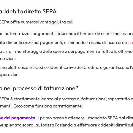
’addebito diretto SEPA
SEPA offre numerosi vantaggi, tra cui:
ne
: automatizza i pagamenti, riducendo il tempo e le risorse necessarie
vita dimenticanze nei pagamenti, eliminando il rischio di incorrere in
i
facilita il monitoraggio delle spese e dei pagamenti effettuati, offren
ansazion;
firma elettronica e il Codice Identificativo del Creditore garantiscono l’
operazioni.
 nel processo di fatturazione?
SEPA è strettamente legato al processo di fatturazione, soprattutto p
menti. Ecco come funziona correttamente:
ne del pagamento
: il primo passo è ottenere il mandato SEPA dal cli
spiegato sopra, autorizza l’azienda a effettuare addebiti diretti su