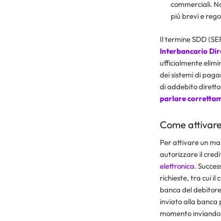
commerciali. No
più brevi e rego
Il termine SDD (SE
Interbancario Dire
ufficialmente elimi
dei sistemi di pag
di addebito diretto
parlare correttam
Come attivare
Per attivare un man
autorizzare il cre
elettronica
. Succes
richieste, tra cui il
banca del debitore 
inviato alla banca 
momento inviando