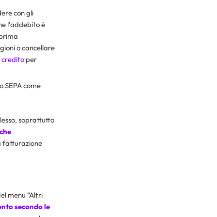
ere con gli
e l’addebito è
 prima
gioni o cancellare
 credito
per
ato SEPA come
esso, soprattutto
 che
a fatturazione
el menu “Altri
ento secondo le