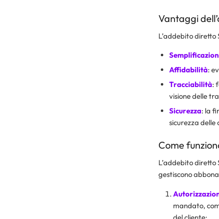
Vantaggi dell
L’addebito diretto 
Semplificazio
Affidabilità
: e
Tracciabilità
: 
visione delle tr
Sicurezza
: la 
sicurezza delle 
Come funziona
L’addebito diretto 
gestiscono abbona
Autorizzazio
mandato, come 
del cliente;