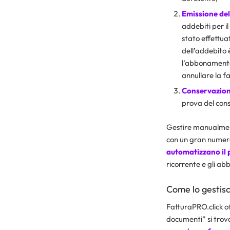
Emissione del
addebiti per 
stato effettuat
dell’addebito 
l’abbonamento
annullare la fa
Conservazion
prova del cons
Gestire manualment
con un gran numero 
automatizzano il 
ricorrente e gli abb
Come lo gestisc
FatturaPRO.click o
documenti” si trov