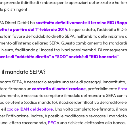
n prevede il diritto di rimborso per le operazioni autorizzate e ha te
le più stringenti.
PA Direct Debit) ha
sostituito definitivamente il termine RID (Rap
tto) a partire dal 1° febbraio 2014
. In quella data, l’addebito RID è
nato in favore dell’addebito diretto SEPA, nell’ambito delle iniziative
amento all’interno dell’area SEPA. Questo cambiamento ha standardi
 in euro, facilitando gli incassi tra i vari paesi membri. Di conseguenz
ente di “addebito diretto” o “SDD” anziché di “RID bancario”
.
 il mandato SEPA?
dato SEPA, è necessario seguire una serie di passaggi. Innanzitutto, i
ditore firmando un
contratto di autorizzazione
, preferibilmente
firm
sivamente, è necessario compilare il modulo del mandato SEPA con tu
 codice utente (codice mandato), il codice identificativo del creditore e i
e il
codice IBAN del debitore
. Una volta completato e firmato, il ma
per l’attivazione. Inoltre, è possibile modificare o revocare il mandato
 una lettera raccomanda,
PEC
o una richiesta elettronica alla banca.