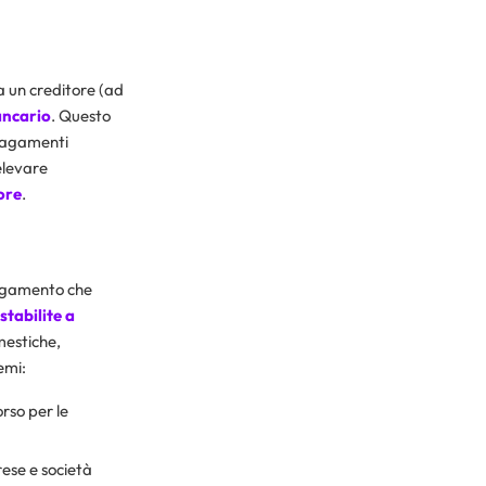
a un creditore (ad
ancario
. Questo
 pagamenti
elevare
ore
.
pagamento che
tabilite a
mestiche,
emi:
orso per le
rese e società