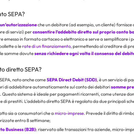
ato SEPA?
un’autorizzazione
che un debitore (ad esempio, un cliente) fornisce 
re di servizi) per
consentire l’addebito diretto sul proprio conto b
 emesso in formato cartaceo o elettronico e serve a semplificare i
bollette o le
rate di un finanziamento
, permettendo al creditore di pr
le somme dovute
senza richiedere ogni volta il consenso del debit
to diretto SEPA?
o SEPA, noto anche come
SEPA Direct Debit (SDD)
, è un servizio di 
ori di addebitare automaticamente sul conto dei debitori
somme pres
. Questo sistema è ideale per pagamenti ricorrenti, come utenze do
e di prestiti. L’addebito diretto SEPA è regolato da due principali sch
atto sia a consumatori che a
micro-imprese
. Prevede il diritto di rimb
rizzate entro 8 settimane;
to Business (B2B)
: riservato alle transazioni tra aziende, micro-imp