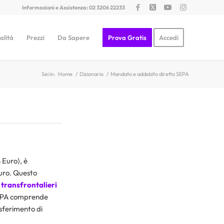
Informazioni e Assistenza: 02 3206 22233
alità
Prezzi
Da Sapere
Prova Gratis
Accedi
Sei in:
Home
/
Dizionario
/
Mandato e addebito diretto SEPA
 Euro), è
euro. Questo
transfrontalieri
SEPA comprende
asferimento di