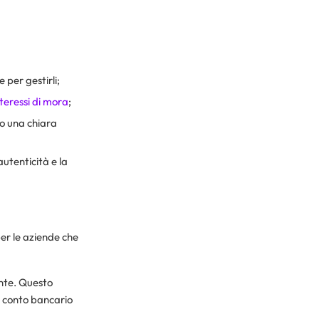
 per gestirli;
nteressi di mora
;
do una chiara
autenticità e la
er le aziende che
ente. Questo
l conto bancario