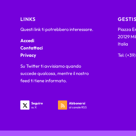
LINKS
GESTIS
Questi link ti potrebbero interessare.
Piazza Em
20129 Mi
Accedi
Italia
Contattaci
Privacy
Tel: (+39
Su Twitter ti avvisiamo quando
succede qualcosa, mentre il nostro
feed ti tiene informato.
Seguire
Abbonarsi
su X
al canale RSS