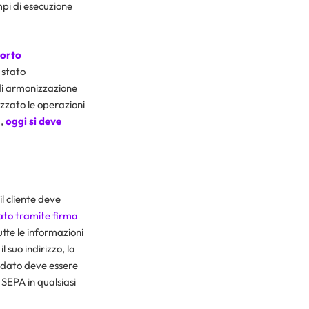
mpi di esecuzione
porto
 stato
 di armonizzazione
zzato le operazioni
a,
oggi si deve
l cliente deve
ato tramite firma
tte le informazioni
l suo indirizzo, la
ndato deve essere
 SEPA in qualsiasi