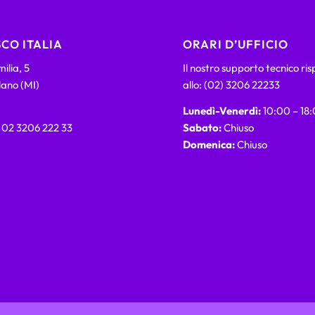
CO ITALIA
ORARI D’UFFICIO
ilia, 5
Il nostro supporto tecnico ri
lano (MI)
allo: (02) 3206 22233
Lunedì-Venerdì:
10:00 – 18
) 02 3206 222 33
Sabato:
Chiuso
Domenica:
Chiuso