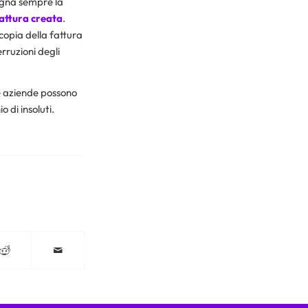
egna sempre la
fattura creata
.
copia della fattura
rruzioni degli
le aziende possono
o di insoluti.