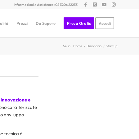
Informazioni e Assistenza: 02 3206 22233
alità
Prezzi
Da Sapere
Prova Gratis
Accedi
Sei in:
Home
/
Dizionario
/
Startup
‘innovazione e
ono caratterizzate
o e sviluppo
e tecnica è