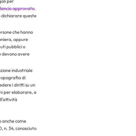
gali per
ilancio approvato
.
ò dichiarare queste
persone che hanno
raniera, oppure
uti pubblici o
ale devono avere
zione industriale
topografia di
ere i diritti su un
mi per elaborare, a
’attività
uto anche come
, n. 34, conosciuto