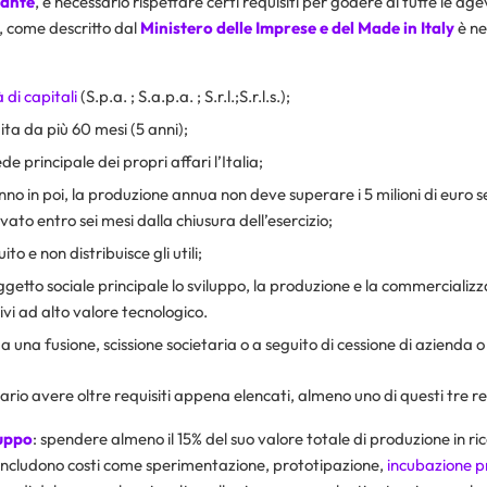
tante
, è necessario rispettare certi requisiti per godere di tutte le ag
, come descritto dal
Ministero delle Imprese e del Made in Italy
è ne
 di capitali
(S.p.a. ; S.a.p.a. ; S.r.l.;S.r.l.s.);
ita da più 60 mesi (5 anni);
 principale dei propri affari l’Italia;
no in poi, la produzione annua non deve superare i 5 milioni di euro s
ato entro sei mesi dalla chiusura dell’esercizio;
to e non distribuisce gli utili;
etto sociale principale lo sviluppo, la produzione e la commercializza
ivi ad alto valore tecnologico.
a una fusione, scissione societaria o a seguito di cessione di azienda o
ario avere oltre requisiti appena elencati, almeno uno di questi tre re
luppo
: spendere almeno il 15% del suo valore totale di produzione in ri
includono costi come sperimentazione, prototipazione,
incubazione p