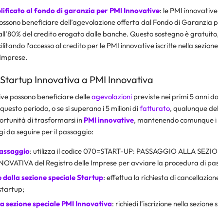
ificato al fondo di garanzia per PMI Innovative
: le PMI innovati
possono beneficiare dell’agevolazione offerta dal Fondo di Garanzia 
all’80% del credito erogato dalle banche. Questo sostegno è gratuito
cilitando l’accesso al credito per le PMI innovative iscritte nella sezion
 Imprese.
Startup Innovativa a PMI Innovativa
ive possono beneficiare delle
agevolazioni
previste nei primi 5 anni da
questo periodo, o se si superano i 5 milioni di
fatturato
, qualunque de
ortunità di trasformarsi in
PMI innovative
, mantenendo comunque i be
gi da seguire per il passaggio:
passaggio
: utilizza il codice 070=START-UP: PASSAGGIO ALLA SEZ
VATIVA del Registro delle Imprese per avviare la procedura di pa
 dalla sezione speciale Startup
: effettua la richiesta di cancellazion
startup;
la sezione speciale PMI Innovativa
: richiedi l’iscrizione nella sezione