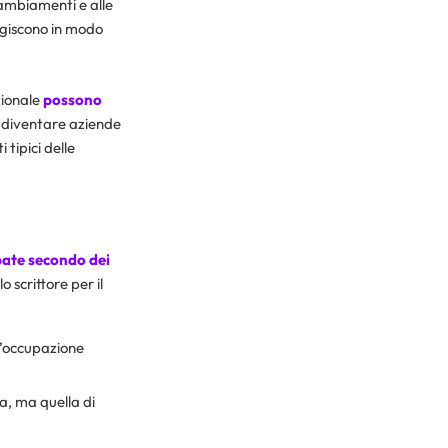
cambiamenti e alle
agiscono in modo
zionale
possono
e diventare aziende
tipici delle
ate secondo dei
o scrittore per il
n’occupazione
ua, ma quella di