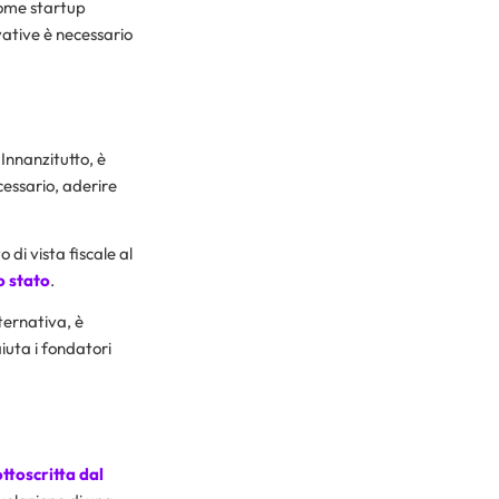
come startup
vative è necessario
 Innanzitutto, è
ecessario, aderire
di vista fiscale al
o stato
.
lternativa, è
iuta i fondatori
ttoscritta dal