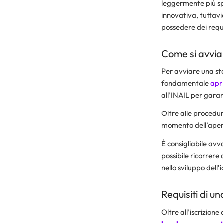
leggermente più spe
innovativa, tuttavi
possedere dei requis
Come si avvia
Per avviare una st
fondamentale
apr
all’INAIL per garant
Oltre alle procedur
momento dell’apert
È consigliabile avva
possibile ricorrere
nello sviluppo dell’
Requisiti di u
Oltre all’iscrizion