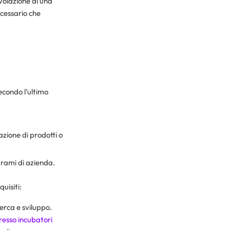
evolazione di una
cessario che
econdo l’ultimo
zione di prodotti o
 rami di azienda.
quisiti:
cerca e sviluppo.
resso incubatori