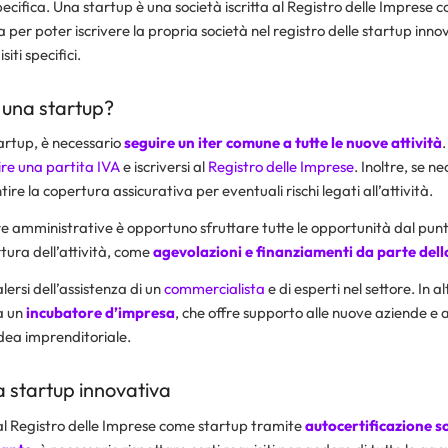
cifica. Una startup è una società iscritta al Registro delle Imprese 
a per poter iscrivere la propria società nel registro delle startup inno
iti specifici.
 una startup?
artup, è necessario
seguire un iter comune a tutte le nuove attività
.
ire una partita IVA
e iscriversi al
Registro delle Imprese
. Inoltre, se n
ire la copertura assicurativa per eventuali rischi legati all’attività.
e amministrative è opportuno sfruttare tutte le opportunità dal punto 
ura dell’attività, come
agevolazioni e finanziamenti da parte dell
lersi dell’assistenza di un
commercialista
e di esperti nel settore. In a
 a un
incubatore d’impresa
, che offre supporto alle nuove aziende e a
idea imprenditoriale.
na startup innovativa
e al Registro delle Imprese come startup tramite
autocertificazione so