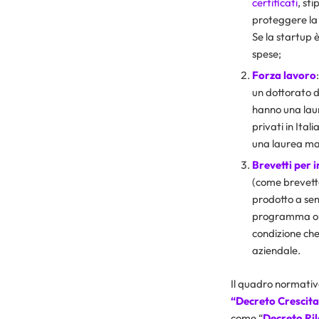
certificati
, sti
proteggere la 
Se la startup 
spese;
Forza lavoro
un dottorato d
hanno una laure
privati in Ital
una laurea ma
Brevetti per 
(come brevetto
prodotto a sem
programma orig
condizione che
aziendale.
Il quadro normativo
“Decreto Crescita
come “
Decreto Ril