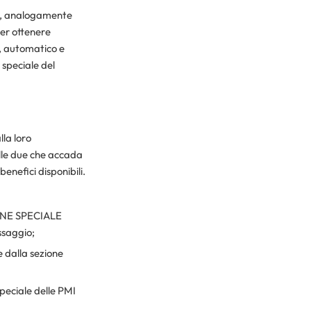
ve, analogamente
per ottenere
, automatico e
e speciale del
lla loro
lle due che accada
nefici disponibili.
IONE SPECIALE
ssaggio;
e dalla sezione
 speciale delle PMI