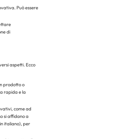
novativa. Può essere
ettare
ne di
ersi aspetti. Ecco
un prodotto o
ta rapida e la
ovativi, come ad
so si affidano a
in italiano), per