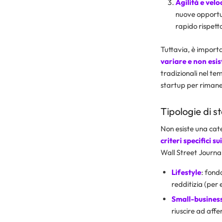
Agilità e velo
nuove opportun
rapido rispetto
Tuttavia, è importa
variare e non esis
tradizionali nel te
startup per rimane
Tipologie di s
Non esiste una cat
criteri specifici s
Wall Street Journa
Lifestyle
: fond
redditizia (per 
Small-busines
riuscire ad affer