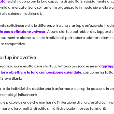
cità
: si distinguono per la loro capacità di adattarsi rapidamente ai 
ità di mercato. Sono solitamente organizzate in modo più snello e 
 alle aziende tradizionali.
nte sottolineare che le differenze tra una startup e un’azienda tradi
te una definizione univoca
. Alcune startup potrebbero svilupparsi 
mpo, mentre alcune aziende tradizionali potrebbero adottare elementi 
re competitive.
tartup innovativa
egorizzazione esatta delle startup, tuttavia possono essere
raggrupp
ui loro obiettivi e la loro composizione aziendale
, così come ha fatto l
l Steve Blank:
ate da individui che desiderano trasformare la propria passione in u
esempio gli influencer);
s
: le piccole aziende che non hanno l’intenzione di una crescita contin
mare la loro realtà (di solito si tratti di piccole imprese familiari);