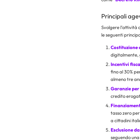
Principali age
Svolgere l’attività
le seguenti principa
Costituzione 
digitalmente, 
Incentivi fisca
fino al 30% pe
almeno tre ann
Garanzie per 
credito erogato
Finanziamento
tasso zero per 
a cittadini ital
Esclusione da
seguendo una p