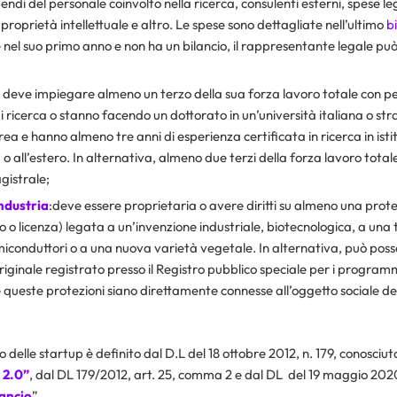
pendi del personale coinvolto nella ricerca, consulenti esterni, spese le
proprietà intellettuale e altro. Le spese sono dettagliate nell’ultimo
b
è nel suo primo anno e non ha un bilancio, il rappresentante legale pu
: deve impiegare almeno un terzo della sua forza lavoro totale con 
i ricerca o stanno facendo un dottorato in un’università italiana o st
a e hanno almeno tre anni di esperienza certificata in ricerca in istit
ia o all’estero. In alternativa, almeno due terzi della forza lavoro tot
gistrale;
industria
:deve essere proprietaria o avere diritti su almeno una prote
 o licenza) legata a un’invenzione industriale, biotecnologica, a una 
iconduttori o a una nuova varietà vegetale. In alternativa, può possed
inale registrato presso il Registro pubblico speciale per i program
 queste protezioni siano direttamente connesse all’oggetto sociale dell
 delle startup è definito dal D.L del 18 ottobre 2012, n. 179, conosci
 2.0”
, dal DL 179/2012, art. 25, comma 2 e dal DL del 19 maggio 2020
ancio
”.