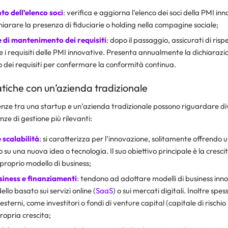
 dell’elenco soci
: verifica e aggiorna l’elenco dei soci della PMI in
hiarare la presenza di fiduciarie o holding nella compagine sociale;
 di mantenimento dei requisiti
: dopo il passaggio, assicurati di risp
i requisiti delle PMI innovative. Presenta annualmente la dichiarazio
dei requisiti per confermare la conformità continua.
tiche con un’azienda tradizionale
renze tra una startup e un’azienda tradizionale possono riguardare div
nze di gestione più rilevanti:
 scalabilità
: si caratterizza per l’innovazione, solitamente offrendo 
 su una nuova idea o tecnologia. Il suo obiettivo principale è la cresci
 proprio modello di business;
siness e finanziamenti
: tendono ad adottare modelli di business inn
llo basato sui servizi online (
SaaS
) o sui mercati digitali. Inoltre spes
esterni, come investitori o fondi di venture capital (capitale di rischio 
ropria crescita;