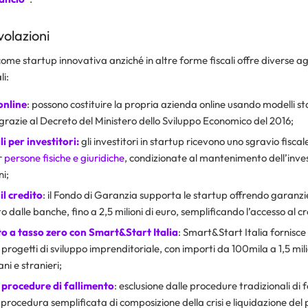
volazioni
 come startup innovativa anziché in altre forme fiscali offre diverse ag
li:
online
: possono costituire la propria azienda online usando modelli 
grazie al Decreto del Ministero dello Sviluppo Economico del 2016;
li per investitori:
gli investitori in startup ricevono uno sgravio fiscal
r
persone fisiche e giuridiche
, condizionate al mantenimento dell’inv
i;
il credito
: il Fondo di Garanzia supporta le startup offrendo garanzie
 dalle banche, fino a 2,5 milioni di euro, semplificando l’accesso al cr
 a tasso zero con Smart&Start Italia
: Smart&Start Italia fornisce
progetti di sviluppo imprenditoriale, con importi da 100mila a 1,5 mili
iani e stranieri;
 procedure di fallimento
: esclusione dalle procedure tradizionali di 
rocedura semplificata di composizione della crisi e liquidazione del 