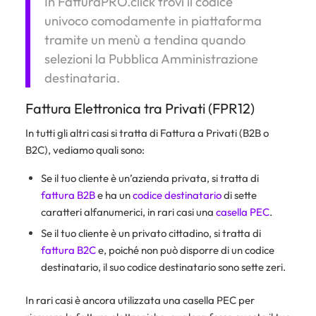
In FatturaPRO.click trovi il codice
univoco comodamente in piattaforma
tramite un menù a tendina quando
selezioni la Pubblica Amministrazione
destinataria.
Fattura Elettronica tra Privati (FPR12)
In tutti gli altri casi si tratta di Fattura a Privati (B2B o
B2C), vediamo quali sono:
Se il tuo cliente è un’azienda privata, si tratta di
fattura B2B
e ha un
codice destinatario
di sette
caratteri alfanumerici, in rari casi una
casella PEC
.
Se il tuo cliente è un privato cittadino, si tratta di
fattura B2C
e, poiché non può disporre di un codice
destinatario, il suo codice destinatario sono sette zeri.
In rari casi è ancora utilizzata una casella PEC per