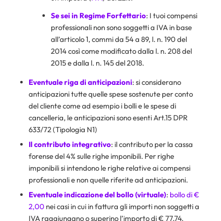
Se sei in
Regime Forfettario
: I tuoi compensi
professionali non sono soggetti a IVA in base
all’articolo 1, commi da 54 a 89, l. n. 190 del
2014 così come modificato dalla l. n. 208 del
2015 e dalla l. n. 145 del 2018.
Eventuale riga di anticipazioni
: si considerano
anticipazioni tutte quelle spese sostenute per conto
del cliente come ad esempio i bolli e le spese di
cancelleria, le anticipazioni sono esenti Art.15 DPR
633/72 (Tipologia N1)
Il contributo integrativo
: il contributo per la cassa
forense del 4% sulle righe imponibili. Per righe
imponibili si intendono le righe relative ai compensi
professionali e non quelle riferite ad anticipazioni.
Eventuale indicazione del bollo (virtuale)
:
bollo di €
2,00
nei casi in cui in fattura gli importi non soggetti a
IVA raggiungano o superino l’importo di € 77,74.