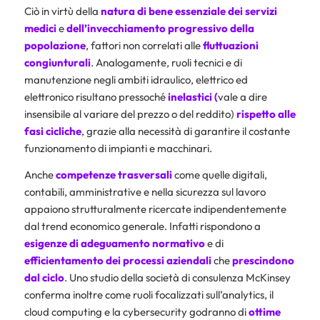
Ciò in virtù della
natura di bene essenziale dei servizi
medici
e
dell’invecchiamento progressivo della
popolazione
, fattori non correlati alle
fluttuazioni
congiunturali
. Analogamente, ruoli tecnici e di
manutenzione negli ambiti idraulico, elettrico ed
elettronico risultano pressoché
inelastici (
vale a dire
insensibile al variare del prezzo o del reddito)
rispetto alle
fasi cicliche
, grazie alla necessità di garantire il costante
funzionamento di impianti e macchinari.
Anche
competenze trasversali
come quelle digitali,
contabili, amministrative e nella sicurezza sul lavoro
appaiono strutturalmente ricercate indipendentemente
dal trend economico generale. Infatti rispondono a
esigenze di adeguamento normativo
e di
efficientamento dei processi aziendali
che
prescindono
dal ciclo
. Uno studio della società di consulenza McKinsey
conferma inoltre come ruoli focalizzati sull’analytics, il
cloud computing e la cybersecurity godranno di
ottime