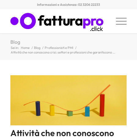
Informazioni e Assistenza: 02 3206 22233
Blog
Sei in:
Home
/
Blog
/
Professionisti e PMI
/
Attività che non conoscono crisi: settori e professioni che garantiscono ...
Attività che non conoscono