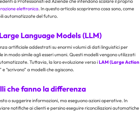
denti a Professionisti ed Aziende che intendono scalare il proprio
urazione elettronica
. In questo articolo scopriremo cosa sono, come
ili automatizzate del futuro.
 i Large Language Models (LLM)
enza artificiale addestrati su enormi volumi di dati linguistici per
in modo simile agli esseri umani. Questi modelli vengono utilizzati
utomatizzate. Tuttavia, la loro evoluzione verso i
LAM (Large Action
” e “scrivono” a modelli che agiscono.
li che fanno la differenza
esto o suggerire informazioni, ma eseguono azioni operative. In
viare notifiche ai clienti e persino eseguire riconciliazioni automatiche