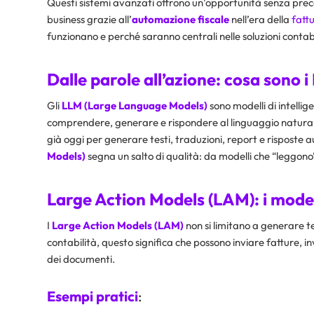
Questi sistemi avanzati offrono un’opportunità senza prece
business grazie all’
automazione fiscale
nell’era della
fatt
funzionano e perché saranno centrali nelle soluzioni contab
Dalle parole all’azione: cosa sono
Gli
LLM (Large Language Models)
sono modelli di intellig
comprendere, generare e rispondere al linguaggio naturale 
già oggi per generare testi, traduzioni, report e risposte a
Models)
segna un salto di qualità: da modelli che “leggono
Large Action Models (LAM): i model
I
Large Action Models (LAM)
non si limitano a generare t
contabilità, questo significa che possono inviare fatture, in
dei documenti.
Esempi pratici
: