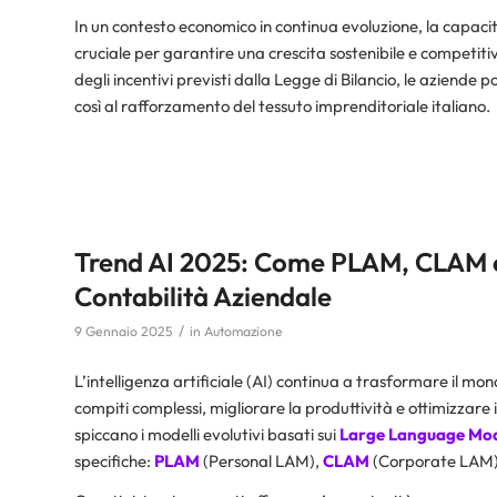
In un contesto economico in continua evoluzione, la capacità
cruciale per garantire una crescita sostenibile e competitiv
degli incentivi previsti dalla Legge di Bilancio, le aziende
così al rafforzamento del tessuto imprenditoriale italiano.
Trend AI 2025: Come PLAM, CLAM e 
Contabilità Aziendale
/
9 Gennaio 2025
in
Automazione
L’intelligenza artificiale (AI) continua a trasformare il 
compiti complessi, migliorare la produttività e ottimizzare i 
spiccano i modelli evolutivi basati sui
Large Language Mod
specifiche:
PLAM
(Personal LAM),
CLAM
(Corporate LAM