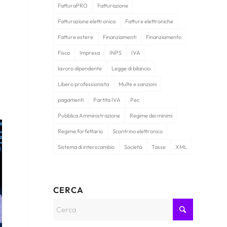
FatturaPRO
Fatturazione
Fatturazione elettronica
Fatture elettroniche
Fatture estere
Finanziamenti
Finanziamento
Fisco
Impresa
INPS
IVA
lavoro dipendente
Legge di bilancio
Libero professionista
Multe e sanzioni
pagamenti
Partita IVA
Pec
Pubblica Amministrazione
Regime dei minimi
Regime forfettario
Scontrino elettronico
Sistema di interscambio
Società
Tasse
XML
CERCA