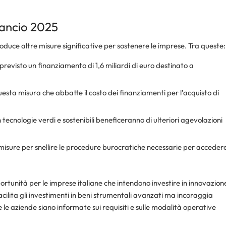
ilancio 2025
troduce altre misure significative per sostenere le imprese. Tra queste:
revisto un finanziamento di 1,6 miliardi di euro destinato a
esta misura che abbatte il costo dei finanziamenti per l’acquisto di
n tecnologie verdi e sostenibili beneficeranno di ulteriori agevolazioni
isure per snellire le procedure burocratiche necessarie per acceder
tunità per le imprese italiane che intendono investire in innovazion
facilita gli investimenti in beni strumentali avanzati ma incoraggia
he le aziende siano informate sui requisiti e sulle modalità operative