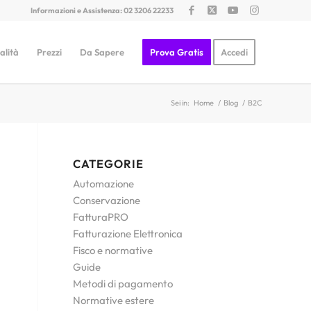
Informazioni e Assistenza: 02 3206 22233
alità
Prezzi
Da Sapere
Prova Gratis
Accedi
Sei in:
Home
/
Blog
/
B2C
CATEGORIE
Automazione
Conservazione
FatturaPRO
Fatturazione Elettronica
Fisco e normative
Guide
Metodi di pagamento
Normative estere