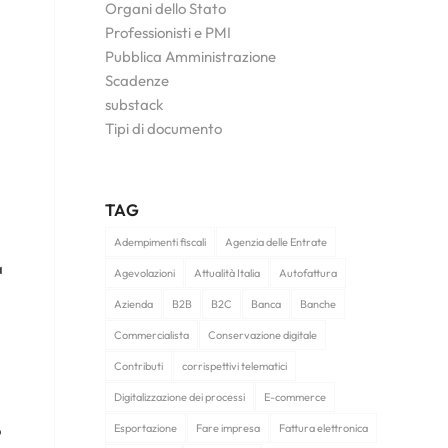
Organi dello Stato
Professionisti e PMI
Pubblica Amministrazione
Scadenze
substack
Tipi di documento
TAG
Adempimenti fiscali
Agenzia delle Entrate
a
Agevolazioni
Attualità Italia
Autofattura
Azienda
B2B
B2C
Banca
Banche
Commercialista
Conservazione digitale
Contributi
corrispettivi telematici
Digitalizzazione dei processi
E-commerce
Esportazione
Fare impresa
Fattura elettronica
o