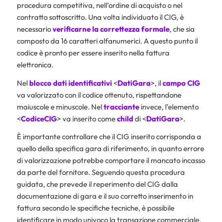
procedura competitiva, nell’ordine di acquisto o nel
contratto sottoscritto. Una volta individuato il CIG, è
necessario
verificarne la correttezza formale
, che sia
composto da 16 caratteri alfanumerici. A questo punto il
codice è pronto per essere inserito nella fattura
elettronica.
Nel
blocco dati identificativi
<
DatiGara
>, il
campo CIG
va valorizzato con il codice ottenuto, rispettandone
maiuscole e minuscole. Nel
tracciante
invece, l’elemento
<
CodiceCIG
> va inserito come
child
di <
DatiGara
>.
È importante controllare che il CIG inserito corrisponda a
quello della specifica gara di riferimento, in quanto errore
di valorizzazione potrebbe comportare il mancato incasso
da parte del fornitore. Seguendo questa procedura
guidata, che prevede il reperimento del CIG dalla
documentazione di gara e il suo corretto inserimento in
fattura secondo le specifiche tecniche, è possibile
identificare in modo univoco la transazione commerciale.