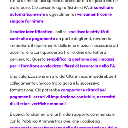
fattura emessa alla specifica procedura d’acquisto che ne
è alla base. Ciò consente agli uffici della PA di
conciliare
automaticamente
e agevolmente i
versamenti con le
singole forniture
.
Il
codice identificativo
, inoltre,
snellisce le attività di
controllo e pagamento
da parte degli enti, rendendo
immediato il reperimento delle informazioni necessarie ad
accertare la corrispondenza tra l’ordine e la fattura
pervenuta. Questo
semplifica la gestione degli incassi
per il fornitore e velocizza i flussi di tesoreria nella PA
.
Una valorizzazione errata del CIG, invece, impedirebbe il
collegamento univoco tra la gara e la successiva
fatturazione. Ciò potrebbe
comportare ritardi nei
pagamenti
,
errori di imputazione contabile
,
necessità
di ulteriori verifiche manuali
.
È quindi fondamentale, ai fini del rapporto commerciale
con la Pubblica Amministrazione, che il codice sia
recuperato correttamente dalla documentazione della