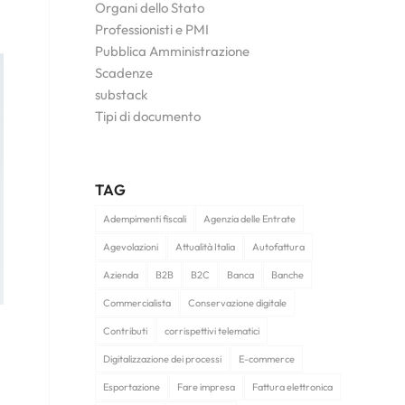
Organi dello Stato
Professionisti e PMI
Pubblica Amministrazione
Scadenze
substack
Tipi di documento
TAG
Adempimenti fiscali
Agenzia delle Entrate
Agevolazioni
Attualità Italia
Autofattura
Azienda
B2B
B2C
Banca
Banche
Commercialista
Conservazione digitale
Contributi
corrispettivi telematici
Digitalizzazione dei processi
E-commerce
Esportazione
Fare impresa
Fattura elettronica