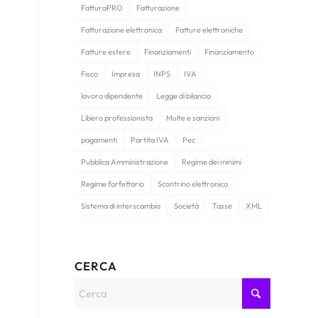
FatturaPRO
Fatturazione
Fatturazione elettronica
Fatture elettroniche
Fatture estere
Finanziamenti
Finanziamento
Fisco
Impresa
INPS
IVA
lavoro dipendente
Legge di bilancio
Libero professionista
Multe e sanzioni
pagamenti
Partita IVA
Pec
Pubblica Amministrazione
Regime dei minimi
Regime forfettario
Scontrino elettronico
Sistema di interscambio
Società
Tasse
XML
CERCA