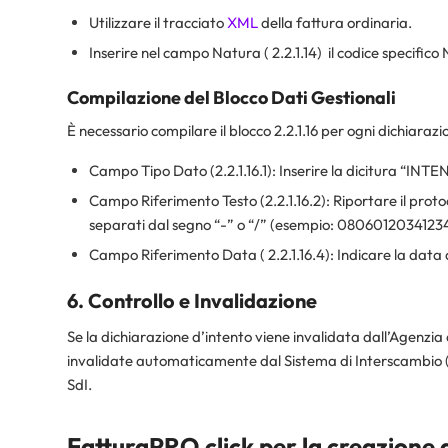
Utilizzare il tracciato
XML
della fattura ordinaria.
Inserire nel campo Natura ( 2.2.1.14) il codice specifico 
Compilazione del Blocco Dati Gestionali
È necessario compilare il blocco 2.2.1.16 per ogni dichiarazi
Campo Tipo Dato (2.2.1.16.1): Inserire la dicitura “INT
Campo Riferimento Testo (2.2.1.16.2): Riportare il protoc
separati dal segno “-” o “/” (esempio: 080601203412
Campo Riferimento Data ( 2.2.1.16.4): Indicare la data d
6. Controllo e Invalidazione
Se la dichiarazione d’intento viene invalidata dall’Agenzia
invalidate automaticamente dal Sistema di Interscambio (SdI
SdI.
FatturaPRO.click per la creazione d