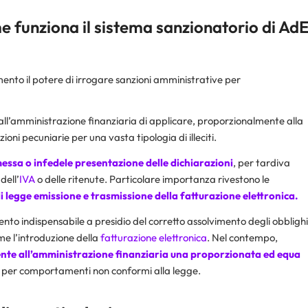
e funziona il sistema sanzionatorio di Ad
nto il potere di irrogare sanzioni amministrative per
ll’amministrazione finanziaria di applicare, proporzionalmente alla
ni pecuniarie per una vasta tipologia di illeciti.
ssa o infedele presentazione delle dichiarazioni
, per tardiva
dell’
IVA
o delle ritenute. Particolare importanza rivestono le
di legge emissione e trasmissione della
fatturazione elettronica
.
ento indispensabile a presidio del corretto assolvimento degli obblighi
me l’introduzione della
fatturazione elettronica
. Nel contempo,
sente all’amministrazione finanziaria una proporzionata ed equa
 per comportamenti non conformi alla legge.