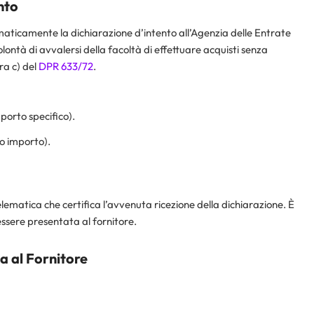
nto
maticamente la dichiarazione d’intento all’Agenzia delle Entrate
olontà di avvalersi della facoltà di effettuare acquisti senza
era c) del
DPR 633/72
.
porto specifico).
to importo).
telematica che certifica l’avvenuta ricezione della dichiarazione. È
sere presentata al fornitore.
a al Fornitore