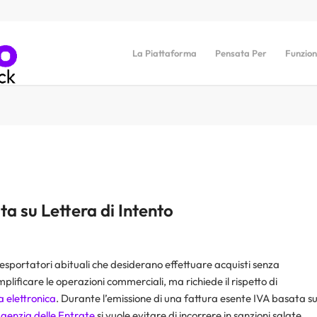
La Piattaforma
Pensata Per
Funzion
ta su Lettera di Intento
esportatori abituali che desiderano effettuare acquisti senza
ificare le operazioni commerciali, ma richiede il rispetto di
a elettronica
. Durante l’emissione di una fattura esente IVA basata s
genzia delle Entrate
si vuole evitare di incorrere in sanzioni salate.