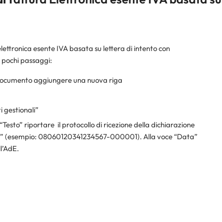
elettronica esente IVA basata su lettera di intento con
i pochi passaggi:
e documento aggiungere una nuova riga
i gestionali”
 “Testo” riportare
il protocollo di ricezione della dichiarazione
 o “/” (esempio: 08060120341234567-000001). Alla voce “Data”
ll’AdE.