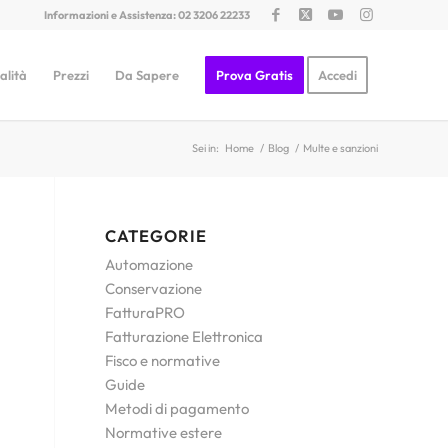
Informazioni e Assistenza: 02 3206 22233
alità
Prezzi
Da Sapere
Prova Gratis
Accedi
Sei in:
Home
/
Blog
/
Multe e sanzioni
CATEGORIE
Automazione
Conservazione
FatturaPRO
Fatturazione Elettronica
Fisco e normative
Guide
Metodi di pagamento
u
Normative estere