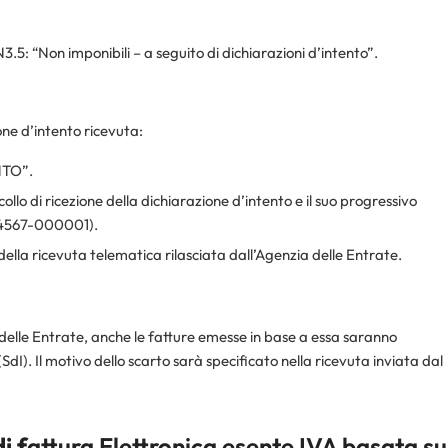
N3.5: “Non imponibili – a seguito di dichiarazioni d’intento”.
one d’intento ricevuta:
ENTO”.
ollo di ricezione della dichiarazione d’intento e il suo progressivo
34567-000001).
ella ricevuta telematica rilasciata dall’Agenzia delle Entrate.
 delle Entrate, anche le fatture emesse in base a essa saranno
). Il motivo dello scarto sarà specificato nella ricevuta inviata dal
i f
attura Elettronica esente IVA basata su