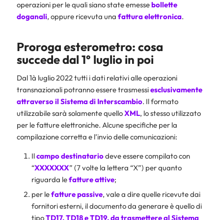
operazioni per le quali siano state emesse
bollette
doganali
, oppure ricevuta una
fattura elettronica
.
Proroga esterometro: cosa
succede dal 1° luglio in poi
Dal 1à luglio 2022 tutti i dati relativi alle operazioni
transnazionali potranno essere trasmessi
esclusivamente
attraverso il Sistema di Interscambio
. Il formato
utilizzabile sarà solamente quello
XML
, lo stesso utilizzato
per le fatture elettroniche. Alcune specifiche per la
compilazione corretta e l’invio delle comunicazioni:
Il
campo destinatario
deve essere compilato con
“
XXXXXXX
” (7 volte la lettera “X”) per quanto
riguarda le
fatture attive
;
per le
fatture passive
, vale a dire quelle ricevute dai
fornitori esterni, il documento da generare è quello di
tipo
TD17, TD18 e TD19, da trasmettere al Sistema