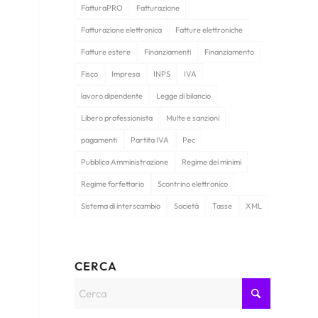
FatturaPRO
Fatturazione
Fatturazione elettronica
Fatture elettroniche
Fatture estere
Finanziamenti
Finanziamento
Fisco
Impresa
INPS
IVA
lavoro dipendente
Legge di bilancio
Libero professionista
Multe e sanzioni
pagamenti
Partita IVA
Pec
Pubblica Amministrazione
Regime dei minimi
Regime forfettario
Scontrino elettronico
Sistema di interscambio
Società
Tasse
XML
CERCA