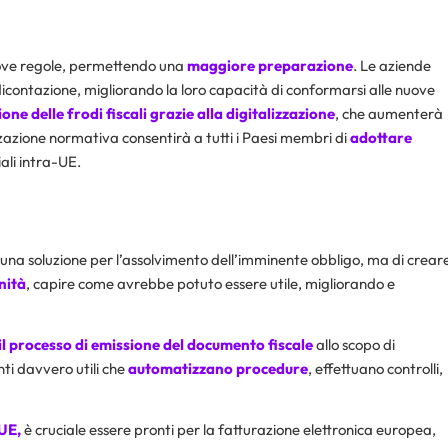
nuove regole, permettendo una
maggiore preparazione
. Le aziende
dicontazione, migliorando la loro capacità di conformarsi alle nuove
one delle frodi fiscali grazie alla digitalizzazione
, che aumenterà
izzazione normativa consentirà a tutti i Paesi membri di
adottare
ali intra-UE.
re una soluzione per l’assolvimento dell’imminente obbligo, ma di crear
nità
, capire come avrebbe potuto essere utile, migliorando e
il processo di emissione del documento fiscale
allo scopo di
nti davvero utili che
automatizzano procedure
, effettuano controlli,
UE,
è cruciale essere pronti per la fatturazione elettronica europea,