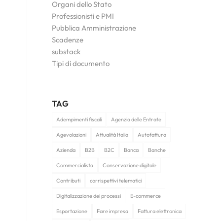
Organi dello Stato
Professionisti e PMI
Pubblica Amministrazione
Scadenze
substack
Tipi di documento
TAG
Adempimenti fiscali
Agenzia delle Entrate
Agevolazioni
Attualità Italia
Autofattura
Azienda
B2B
B2C
Banca
Banche
Commercialista
Conservazione digitale
Contributi
corrispettivi telematici
Digitalizzazione dei processi
E-commerce
Esportazione
Fare impresa
Fattura elettronica