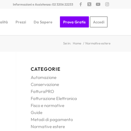
Informazioni e Assistenza: 02 3206 22233
alità
Prezzi
Da Sapere
Prova Gratis
Accedi
Sei in:
Home
/
Normative estere
CATEGORIE
Automazione
Conservazione
FatturaPRO
Fatturazione Elettronica
Fisco e normative
Guide
Metodi di pagamento
Normative estere