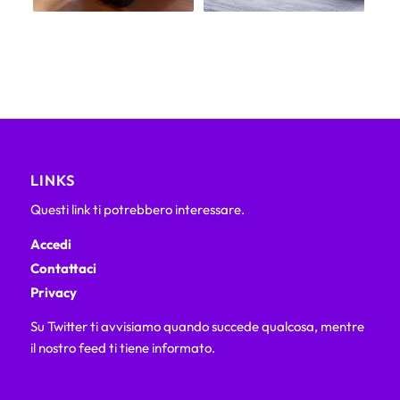
LINKS
Questi link ti potrebbero interessare.
Accedi
Contattaci
Privacy
Su Twitter ti avvisiamo quando succede qualcosa, mentre
il nostro feed ti tiene informato.