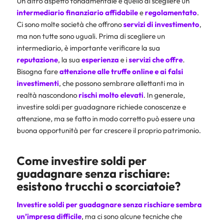
Un altro aspetto fondamentale è quello di scegliere un
intermediario finanziario affidabile
e
regolamentato
.
Ci sono molte società che offrono
servizi di investimento
,
ma non tutte sono uguali. Prima di scegliere un
intermediario, è importante verificare la sua
reputazione
, la sua
esperienza
e i
servizi che offre
.
Bisogna fare
attenzione alle truffe online e ai falsi
investimenti
, che possono sembrare allettanti ma in
realtà nascondono
rischi molto elevati
. In generale,
investire soldi per guadagnare richiede conoscenze e
attenzione, ma se fatto in modo corretto può essere una
buona opportunità per far crescere il proprio patrimonio.
Come investire soldi per
guadagnare senza rischiare:
esistono trucchi o scorciatoie?
Investire soldi per guadagnare senza rischiare sembra
un’impresa difficile
, ma ci sono alcune tecniche che