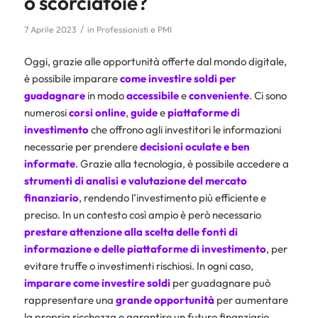
o scorciatoie?
/
7 Aprile 2023
in
Professionisti e PMI
Oggi, grazie alle opportunità offerte dal mondo digitale,
è possibile imparare
come investire soldi per
guadagnare
in modo
accessibile
e
conveniente
. Ci sono
numerosi
corsi online
,
guide
e
piattaforme
di
investimento
che offrono agli investitori le informazioni
necessarie per prendere
decisioni oculate e ben
informate
. Grazie alla tecnologia, è possibile accedere a
strumenti di analisi e valutazione del mercato
finanziario
, rendendo l’investimento più efficiente e
preciso. In un contesto così ampio è però necessario
prestare attenzione alla scelta delle fonti di
informazione e delle piattaforme di investimento
, per
evitare truffe o investimenti rischiosi. In ogni caso,
imparare come investire soldi
per guadagnare può
rappresentare una
grande
opportunità
per aumentare
la propria ricchezza e garantire un futuro finanziario