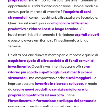
propri soldi
, ma è importante valutare attentamente le
opportunità e i rischi di ciascuna opzione. Uno dei modi più
comuni per le imprese di investire è
l’acquisto di
beni
strumentali
, come macchinari, attrezzature e tecnologie.
Questi investimenti possono
migliorare l’efficienza
produttiva
e
ridurre i costi a lungo termine
. Gli
investimenti in beni strumentali richiedono
capitali elevati
e possono avere un ritorno sull’investimento a lungo
termine.
Un’altra opzione di investimento per le imprese è quella di
acquistare quote di altre società o di fondi comuni di
investimento
. Questi investimenti possono offrire
un
ritorno più rapido rispetto agli investimenti in beni
strumentali
, ma comportano anche
rischi
maggiori
. Le
imprese possono
investire in ricerca e sviluppo
, in modo
da
creare nuovi prodotti o servizi e migliorare la
propria competitività sul mercato
. Infine,
l’investimento in formazione e sviluppo del personale
può essere un’opzione valida per migliorare le