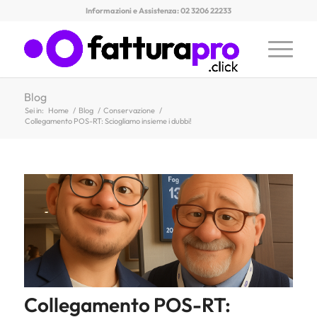
Informazioni e Assistenza: 02 3206 22233
Blog
Sei in:
Home
/
Blog
/
Conservazione
/
Collegamento POS-RT: Sciogliamo insieme i dubbi!
Collegamento POS-RT: