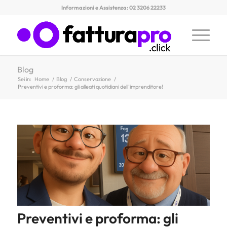
Informazioni e Assistenza: 02 3206 22233
Blog
Sei in:
Home
/
Blog
/
Conservazione
/
Preventivi e proforma: gli alleati quotidiani dell’imprenditore!
Preventivi e proforma: gli