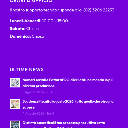
ORARI D’UFFICIO
Il nostro supporto tecnico risponde allo: (02) 3206 22233
Lunedì-Venerdì:
10:00 – 18:00
Sabato:
Chiuso
Domenica:
Chiuso
ULTIME NEWS
Numeri seriali e FatturaPRO.click: dai una marcia in più
alla tua produzione
5 Agosto 2026 - 9:14
Scadenze fiscali di agosto 2026: tutto quello che bisogna
sapere
4 Agosto 2026 - 16:47
Distinta base: tieni il tuo processo produttivo sotto