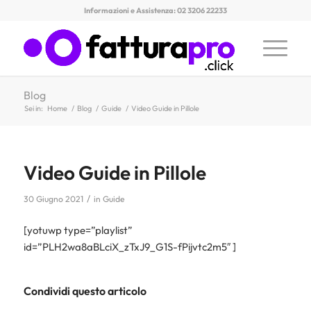
Informazioni e Assistenza: 02 3206 22233
Blog
Sei in:
Home
/
Blog
/
Guide
/
Video Guide in Pillole
Video Guide in Pillole
/
30 Giugno 2021
in
Guide
[yotuwp type=”playlist”
id=”PLH2wa8aBLciX_zTxJ9_G1S-fPijvtc2m5″ ]
Condividi questo articolo