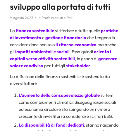
sviluppo alla portata di tutti
/
9 Agosto 2023
in
Professionisti e PMI
La
finanza sostenibile
si riferisce a tutte quelle
pratiche
di investimento
e
gestione
finanziaria
che tengono in
considerazione non solo
il ritorno economico
ma anche
gli
impatti ambientali e sociali
. Essa quindi
orienta i
capitali verso attività sostenibili
, in grado di
generare
valore condiviso
per tutti gli
stakeholder
.
La diffusione della finanza sostenibile è sostenuta da
diversi fattori:
L’aumento della consapevolezza globale
su temi
come cambiamenti climatici, diseguaglianze sociali
ed economia circolare sta spingendo un numero
crescente di investitori a considerare i criteri ESG.
La disponibilità di fondi dedicati
: stanno nascendo