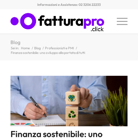
Informazioni e Assistenza: 02 3206 22233
Blog
Sei in:
Home
/
Blog
/
Professionisti e PMI
/
Finanza sostenibile: uno sviluppo alla portata di tutti
Finanza sostenibile: uno