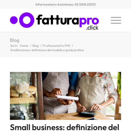
Informazioni e Assistenza: 02 3206 22233
Blog
Sei in:
Home
/
Blog
/
Professionisti e PMI
/
Small business: definizione del modello e guida pratica
Small business: definizione del