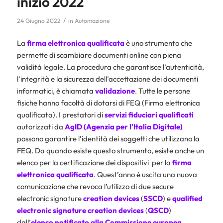
inizio 2022
/
24 Giugno 2022
in
Automazione
La
firma elettronica qualificata
è uno strumento che
permette di scambiare documenti online con piena
validità legale. La procedura che garantisce l’autenticità,
l’integrità e la sicurezza dell’accettazione dei documenti
informatici, è chiamata
validazione
. Tutte le persone
fisiche hanno facoltà di dotarsi di FEQ (Firma elettronica
qualificata). I prestatori di
servizi fiduciari qualificati
autorizzati da
AgID (Agenzia per l’Italia Digitale)
possono garantire l’identità dei soggetti che utilizzano la
FEQ. Da quando esiste questo strumento, esiste anche un
elenco per la certificazione dei dispositivi per la
firma
elettronica qualificata
. Quest’anno è uscita una nuova
comunicazione che revoca l’utilizzo di due secure
electronic signature
creation
devices
(
SSCD
) e
qualified
electronic
signature
creation
devices
(
QSCD
)
dall’
elenco notificato alla Commissione europea.