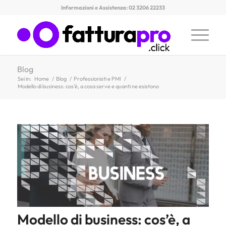
Informazioni e Assistenza: 02 3206 22233
Blog
Sei in:
Home
/
Blog
/
Professionisti e PMI
/
Modello di business: cos’è, a cosa serve e quanti ne esistono
Modello di business: cos’è, a