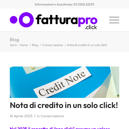
Informazioni e Assistenza: 02 3206 22233
Blog
Sei in:
Home
/
Blog
/
Conservazione
/
Nota di credito in un solo click!
Nota di credito in un solo click!
/
16 Aprile 2025
in
Conservazione
Nel 2025 il concetto di “one click” assume un valore