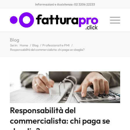
Informazioni e Assistenza: 02 3206 22233
Blog
Sei in:
Home
/
Blog
/
Professionisti e PMI
/
Responsabilità del commercialista: chi paga se sbaglia?
Responsabilità del
commercialista: chi paga se