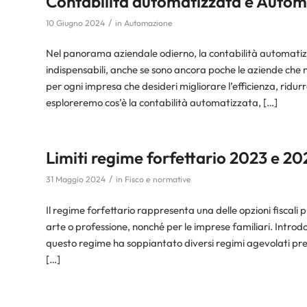
Contabilità automatizzata e Automaz
/
10 Giugno 2024
in
Automazione
Nel panorama aziendale odierno, la contabilità automatiz
indispensabili, anche se sono ancora poche le aziende che
per ogni impresa che desideri migliorare l’efficienza, ridurre
esploreremo cos’è la contabilità automatizzata, […]
Limiti regime forfettario 2023 e 202
/
31 Maggio 2024
in
Fisco e normative
Il regime forfettario rappresenta una delle opzioni fiscali p
arte o professione, nonché per le imprese familiari. Introd
questo regime ha soppiantato diversi regimi agevolati prece
[…]