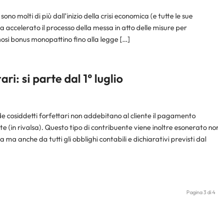
ono molti di più dall’inizio della crisi economica (e tutte le sue
 ha accelerato il processo della messa in atto delle misure per
osi bonus monopattino fino alla legge […]
ri: si parte dal 1° luglio
nde cosiddetti forfettari non addebitano al cliente il pagamento
 (in rivalsa). Questo tipo di contribuente viene inoltre esonerato no
 ma anche da tutti gli obblighi contabili e dichiarativi previsti dal
Pagina 3 di 4