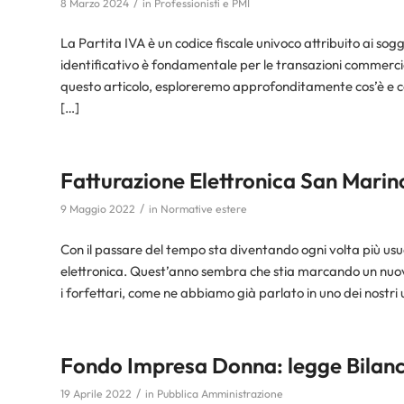
/
8 Marzo 2024
in
Professionisti e PMI
La Partita IVA è un codice fiscale univoco attribuito ai so
identificativo è fondamentale per le transazioni commerciali e
questo articolo, esploreremo approfonditamente cos’è e com
[…]
Fatturazione Elettronica San Marino:
/
9 Maggio 2022
in
Normative estere
Con il passare del tempo sta diventando ogni volta più usual
elettronica. Quest’anno sembra che stia marcando un nuovo
i forfettari, come ne abbiamo già parlato in uno dei nostri ul
Fondo Impresa Donna: legge Bilanc
/
19 Aprile 2022
in
Pubblica Amministrazione