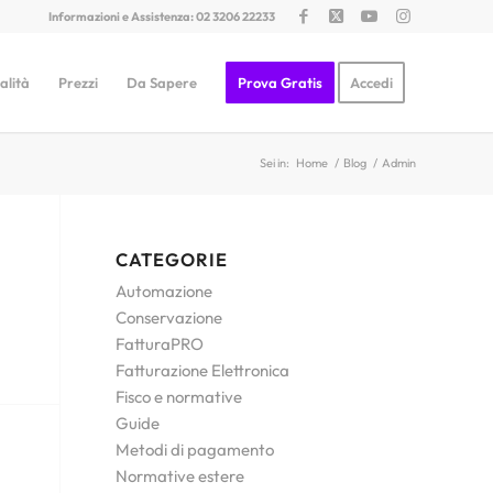
Informazioni e Assistenza: 02 3206 22233
alità
Prezzi
Da Sapere
Prova Gratis
Accedi
Sei in:
Home
/
Blog
/
Admin
CATEGORIE
Automazione
Conservazione
FatturaPRO
Fatturazione Elettronica
Fisco e normative
Guide
Metodi di pagamento
Normative estere