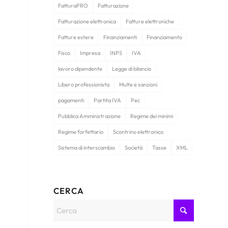
FatturaPRO
Fatturazione
Fatturazione elettronica
Fatture elettroniche
Fatture estere
Finanziamenti
Finanziamento
Fisco
Impresa
INPS
IVA
lavoro dipendente
Legge di bilancio
Libero professionista
Multe e sanzioni
pagamenti
Partita IVA
Pec
Pubblica Amministrazione
Regime dei minimi
Regime forfettario
Scontrino elettronico
Sistema di interscambio
Società
Tasse
XML
CERCA