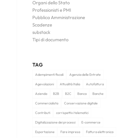
Organi dello Stato
Professionisti e PMI
Pubblica Amministrazione
Scadenze
substack
Tipi di documento
TAG
Adempimenti fiscali
Agenzia delle Entrate
Agevolazioni
Attualità Italia
Autofattura
Azienda
B2B
B2C
Banca
Banche
Commercialista
Conservazione digitale
Contributi
corrispettivi telematici
Digitalizzazione dei processi
E-commerce
Esportazione
Fare impresa
Fattura elettronica