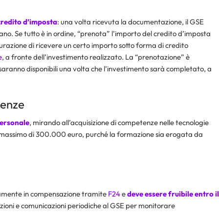
credito d’imposta
: una volta ricevuta la documentazione, il GSE
iano. Se tutto è in ordine, “prenota” l’importo del credito d’imposta
curazione di ricevere un certo importo sotto forma di credito
e
, a fronte dell’investimento realizzato. La “prenotazione” è
saranno disponibili una volta che l’investimento sarà completato, a
tenze
personale
, mirando all’acquisizione di competenze nelle tecnologie
a un massimo di 300.000 euro, purché la formazione sia erogata da
sivamente in compensazione tramite
F24
e
deve essere fruibile entro il
cazioni e comunicazioni periodiche al GSE per monitorare