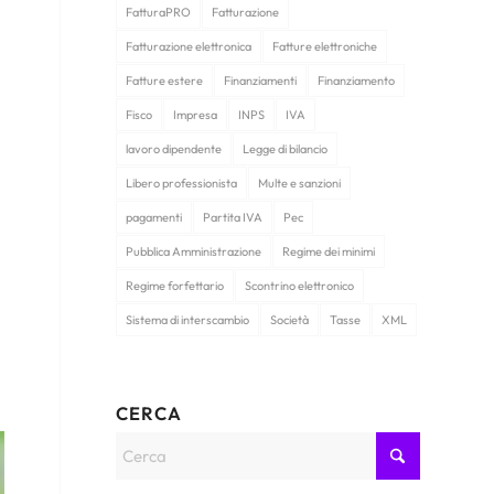
FatturaPRO
Fatturazione
Fatturazione elettronica
Fatture elettroniche
Fatture estere
Finanziamenti
Finanziamento
Fisco
Impresa
INPS
IVA
lavoro dipendente
Legge di bilancio
Libero professionista
Multe e sanzioni
pagamenti
Partita IVA
Pec
Pubblica Amministrazione
Regime dei minimi
Regime forfettario
Scontrino elettronico
Sistema di interscambio
Società
Tasse
XML
CERCA