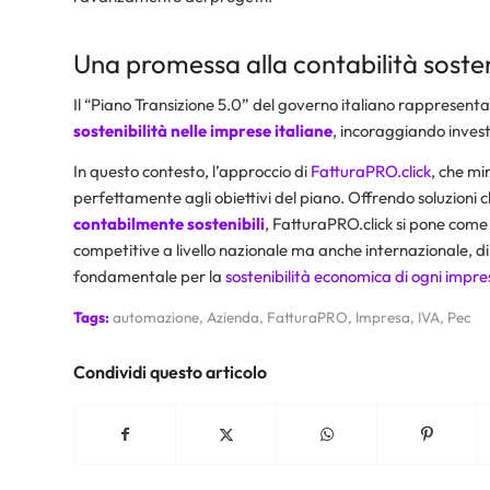
Una promessa alla contabilità sosten
Il “Piano Transizione 5.0” del governo italiano rappresent
sostenibilità nelle imprese italiane
, incoraggiando investi
In questo contesto, l’approccio di
FatturaPRO.click
, che mi
perfettamente agli obiettivi del piano. Offrendo soluzioni 
contabilmente sostenibili
, FatturaPRO.click si pone come 
competitive a livello nazionale ma anche internazionale, 
fondamentale per la
sostenibilità economica di ogni impre
Tags:
automazione
,
Azienda
,
FatturaPRO
,
Impresa
,
IVA
,
Pec
Condividi questo articolo