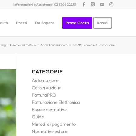
Informazioni e Assistenza: 02 3206 22233
alità
Prezzi
Da Sapere
Prova Gratis
Accedi
Blog
/
Fisco e normative
/
Piano Transizione 5.0: PNRR, Green e Automazione
CATEGORIE
Automazione
Conservazione
FatturaPRO
Fatturazione Elettronica
Fisco e normative
Guide
Metodi di pagamento
Normative estere