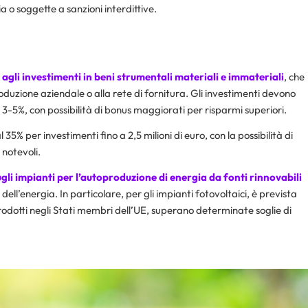
ia o soggette a sanzioni interdittive.
agli investimenti in beni strumentali materiali e immateriali
, che
oduzione aziendale o alla rete di fornitura. Gli investimenti devono
 3-5%, con possibilità di bonus maggiorati per risparmi superiori.
 35% per investimenti fino a 2,5 milioni di euro, con la possibilità di
 notevoli.
ugli impianti per l’autoproduzione di energia da fonti rinnovabili
o dell’energia. In particolare, per gli impianti fotovoltaici, è prevista
prodotti negli Stati membri dell’UE, superano determinate soglie di