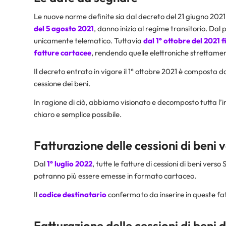
Le nuove norme definite sia dal decreto del 21 giugno 2021
del 5 agosto 2021
, danno inizio al regime transitorio. Dal 
unicamente telematico. Tuttavia
dal 1° ottobre del 2021 f
fatture cartacee
, rendendo quelle elettroniche strettamen
Il decreto entrato in vigore il 1° ottobre 2021 è composta da 23
cessione dei beni.
In ragione di ciò, abbiamo visionato e decomposto tutta l’
chiaro e semplice possibile.
Fatturazione delle cessioni di beni
Dal
1° luglio 2022
, tutte le fatture di cessioni di beni vers
potranno più essere emesse in formato cartaceo.
Il
codice destinatario
confermato da inserire in queste fa
Fatturazione delle cessioni di beni 