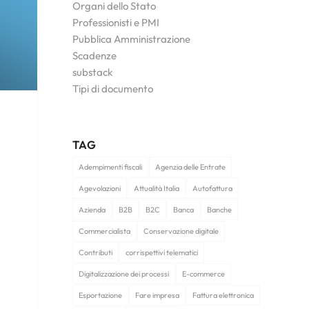
Organi dello Stato
Professionisti e PMI
Pubblica Amministrazione
Scadenze
substack
Tipi di documento
TAG
Adempimenti fiscali
Agenzia delle Entrate
Agevolazioni
Attualità Italia
Autofattura
Azienda
B2B
B2C
Banca
Banche
Commercialista
Conservazione digitale
Contributi
corrispettivi telematici
Digitalizzazione dei processi
E-commerce
Esportazione
Fare impresa
Fattura elettronica