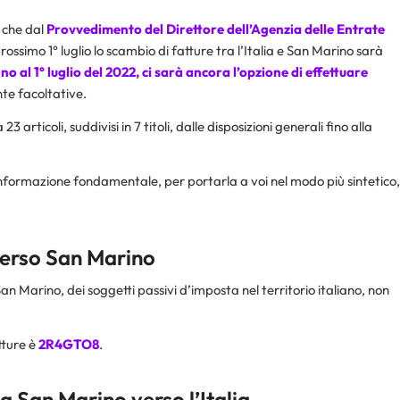
 che dal
Provvedimento del Direttore dell’
Agenzia delle Entrate
prossimo 1° luglio lo scambio di fatture tra l’Italia e San Marino sarà
ino al 1° luglio del 2022, ci sarà ancora l’opzione di effettuare
te facoltative.
 articoli, suddivisi in 7 titoli, dalle disposizioni generali fino alla
informazione fondamentale, per portarla a voi nel modo più sintetico,
 verso San Marino
o San Marino, dei soggetti passivi d’imposta nel territorio italiano, non
tture è
2R4GTO8
.
da San Marino verso l’Italia