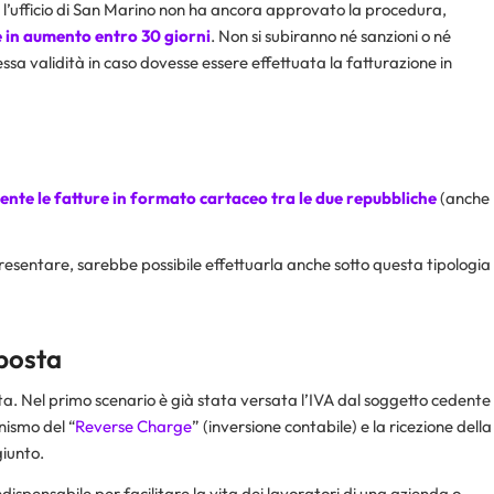
, l’ufficio di San Marino non ha ancora approvato la procedura,
e in aumento entro 30 giorni
. Non si subiranno né sanzioni o né
sa validità in caso dovesse essere effettuata la fatturazione in
nte le fatture in formato cartaceo tra le due repubbliche
(anche
presentare, sarebbe possibile effettuarla anche sotto questa tipologia
posta
a. Nel primo scenario è già stata versata l’IVA dal soggetto cedente
nismo del “
Reverse Charge
” (inversione contabile) e la ricezione della
giunto.
dispensabile per facilitare la vita dei lavoratori di una azienda o