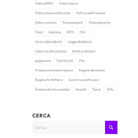
FatturaPRO
Fatturazione
Fatturazione elettronica
Fatture elettroniche
Fatture estere
Finanziamenti
Finanziamento
Fisco
Impresa
INPS
IVA
lavoro dipendente
Legge di bilancio
Libero professionista
Multe e sanzioni
pagamenti
Partita IVA
Pec
Pubblica Amministrazione
Regime dei minimi
Regime forfettario
Scontrino elettronico
Sistema di interscambio
Società
Tasse
XML
CERCA