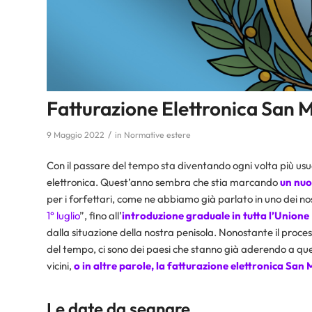
Fatturazione Elettronica San Ma
/
9 Maggio 2022
in
Normative estere
Con il passare del tempo sta diventando ogni volta più usual
elettronica. Quest’anno sembra che stia marcando
un nuov
per i forfettari, come ne abbiamo già parlato in uno dei nostr
1° luglio
”, fino all’
introduzione graduale in tutta l’Union
dalla situazione della nostra penisola. Nonostante il proces
del tempo, ci sono dei paesi che stanno già aderendo a quest
vicini,
o in altre parole, la fatturazione elettronica San
Le date da segnare