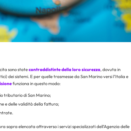
scita sono state
contraddistinte della loro sicurezza
, dovuta in
i) dei sistemi. E per quelle trasmesse da San Marino versi l’Italia e
isione
funziona in questo modo:
io tributario di San Marino;
e e delle validità della fattura;
Entrate.
ura sopra elencata attraverso i servizi specializzati dell’Agenzia delle