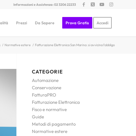
Informazioni e Assistenza: 02 3206 22233
alità
Prezzi
Da Sapere
Prova Gratis
Accedi
g
/
Normative estere
/
Fatturazione Elettronica San Marino: si avvicina l’obbligo
CATEGORIE
Automazione
Conservazione
FatturaPRO
Fatturazione Elettronica
Fisco e normative
Guide
Metodi di pagamento
Normative estere