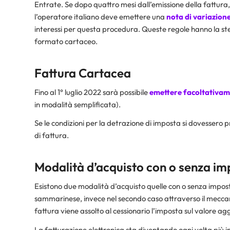
Entrate. Se dopo quattro mesi dall’emissione della fattura
l’operatore italiano deve emettere una
nota di variazion
interessi per questa procedura. Queste regole hanno la stes
formato cartaceo.
Fattura Cartacea
Fino al 1° luglio 2022 sarà possibile
emettere facoltativame
in modalità semplificata).
Se le condizioni per la detrazione di imposta si dovessero 
di fattura.
Modalità d’acquisto con o senza im
Esistono due modalità d’acquisto quelle con o senza impost
sammarinese, invece nel secondo caso attraverso il mecca
fattura viene assolto al cessionario l’imposta sul valore ag
La fatturazione elettronica sta diventando ogni volta più in