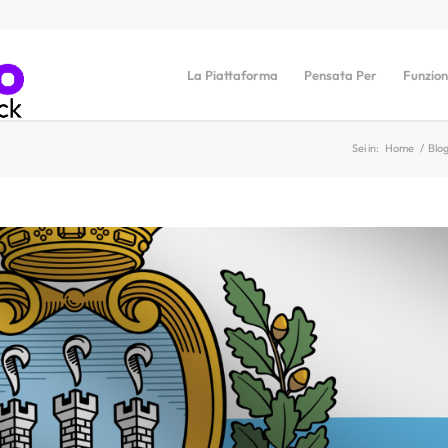
La Piattaforma
Pensata Per
Funzion
Sei in:
Home
/
Blo