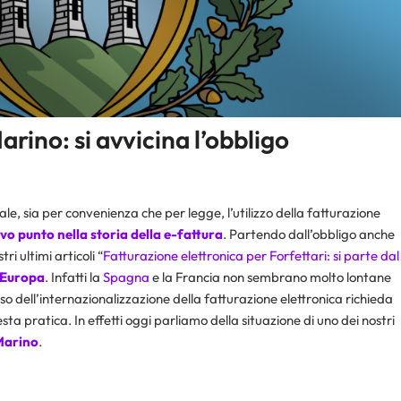
rino: si avvicina l’obbligo
e, sia per convenienza che per legge, l’utilizzo della fatturazione
o punto nella storia della e-fattura
. Partendo dall’obbligo anche
i ultimi articoli “
Fatturazione elettronica per Forfettari: si parte dal
e Europa
. Infatti la
Spagna
e la Francia non sembrano molto lontane
so dell’internazionalizzazione della fatturazione elettronica richieda
a pratica. In effetti oggi parliamo della situazione di uno dei nostri
 Marino
.