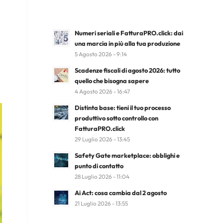
Numeri seriali e FatturaPRO.click: dai
una marcia in più alla tua produzione
5 Agosto 2026 - 9:14
Scadenze fiscali di agosto 2026: tutto
quello che bisogna sapere
4 Agosto 2026 - 16:47
Distinta base: tieni il tuo processo
produttivo sotto controllo con
FatturaPRO.click
29 Luglio 2026 - 13:45
Safety Gate marketplace: obblighi e
punto di contatto
28 Luglio 2026 - 11:04
Ai Act: cosa cambia dal 2 agosto
21 Luglio 2026 - 13:55