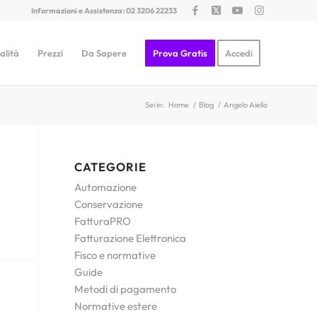
Informazioni e Assistenza: 02 3206 22233
alità
Prezzi
Da Sapere
Prova Gratis
Accedi
Sei in:
Home
/
Blog
/
Angelo Aiello
CATEGORIE
Automazione
Conservazione
FatturaPRO
Fatturazione Elettronica
Fisco e normative
Guide
Metodi di pagamento
Normative estere