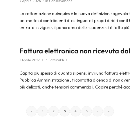
/
7 Aprile 2026
in
Conservazione
La rottamazione quinquies è la nuova definizione agevolata 
permette ai contribuenti di estinguere i propri debiti con il
entrata in vigore, il panorama delle scadenze si è fatto più
Fattura elettronica non ricevuta dal
/
1 Aprile 2026
in
FatturaPRO
Capita più spesso di quanto si pensi: invii una fattura elet
Pubblica Amministrazione , ti contatta dicendo di non aver 
più delicati, anche tensioni commerciali. Capire perché 
‹
1
2
3
4
5
›
»