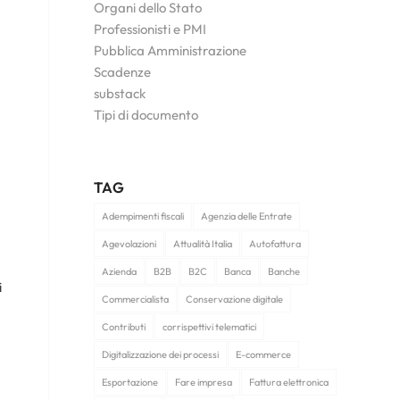
Organi dello Stato
Professionisti e PMI
Pubblica Amministrazione
Scadenze
substack
Tipi di documento
TAG
Adempimenti fiscali
Agenzia delle Entrate
Agevolazioni
Attualità Italia
Autofattura
Azienda
B2B
B2C
Banca
Banche
i
Commercialista
Conservazione digitale
Contributi
corrispettivi telematici
Digitalizzazione dei processi
E-commerce
Esportazione
Fare impresa
Fattura elettronica