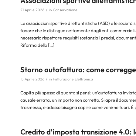
Associazioni sportive dilettantisti
/
21 Aprile 2026
in
Conservazione
Le associazioni sportive dilettantistiche (ASD) e le società s
favore che le distingue nettamente dagli enti commerciali
necessario rispettare requisiti sostanziali precisi, documen
Riforma dello […]
Storno autofattura: come corregger
/
15 Aprile 2026
in
Fatturazione Elettronica
Capita più spesso di quanto si pensi: un’autofattura inviata 
causale errata, un importo non corretto. Si apre il documen
trasmesso, e adesso bisogna capire come venirne fuori. È p
Credito d’imposta transizione 4.0: 