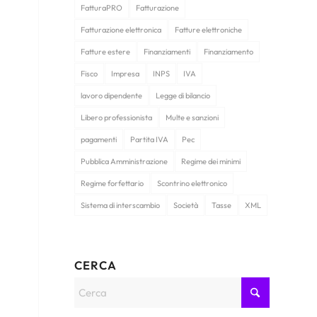
FatturaPRO
Fatturazione
Fatturazione elettronica
Fatture elettroniche
Fatture estere
Finanziamenti
Finanziamento
Fisco
Impresa
INPS
IVA
lavoro dipendente
Legge di bilancio
Libero professionista
Multe e sanzioni
pagamenti
Partita IVA
Pec
Pubblica Amministrazione
Regime dei minimi
Regime forfettario
Scontrino elettronico
Sistema di interscambio
Società
Tasse
XML
CERCA