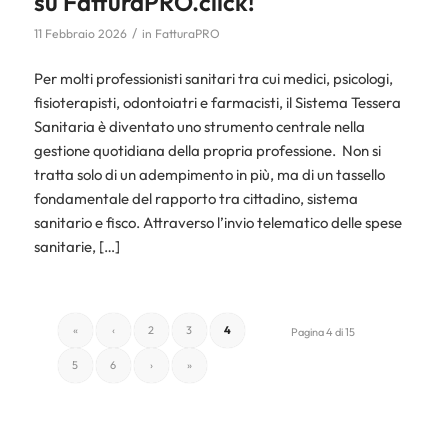
su FatturaPRO.click!
/
11 Febbraio 2026
in
FatturaPRO
Per molti professionisti sanitari tra cui medici, psicologi,
fisioterapisti, odontoiatri e farmacisti, il Sistema Tessera
Sanitaria è diventato uno strumento centrale nella
gestione quotidiana della propria professione. Non si
tratta solo di un adempimento in più, ma di un tassello
fondamentale del rapporto tra cittadino, sistema
sanitario e fisco. Attraverso l’invio telematico delle spese
sanitarie, […]
«
‹
2
3
4
Pagina 4 di 15
5
6
›
»