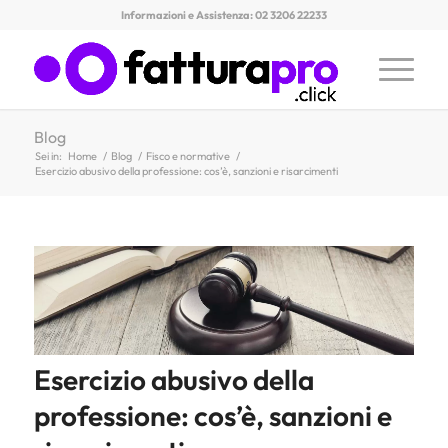
Informazioni e Assistenza: 02 3206 22233
Blog
Sei in:
Home
/
Blog
/
Fisco e normative
/
Esercizio abusivo della professione: cos’è, sanzioni e risarcimenti
Esercizio abusivo della
professione: cos’è, sanzioni e