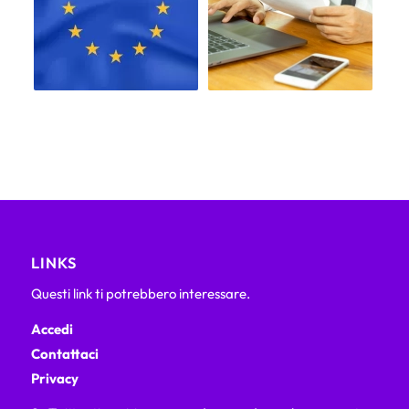
LINKS
Questi link ti potrebbero interessare.
Accedi
Contattaci
Privacy