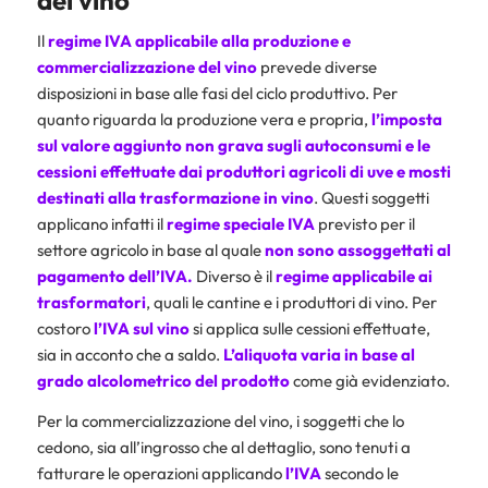
del vino
Il
regime IVA applicabile alla produzione e
commercializzazione del vino
prevede diverse
disposizioni in base alle fasi del ciclo produttivo. Per
quanto riguarda la produzione vera e propria,
l’imposta
sul valore aggiunto
non grava sugli autoconsumi e le
cessioni effettuate dai produttori agricoli di uve e mosti
destinati alla trasformazione in vino
. Questi soggetti
applicano infatti il
regime speciale IVA
previsto per il
settore agricolo in base al quale
non sono assoggettati al
pagamento dell’IVA.
Diverso è il
regime applicabile ai
trasformatori
, quali le cantine e i produttori di vino. Per
costoro
l’IVA sul vino
si applica sulle cessioni effettuate,
sia in acconto che a saldo.
L’aliquota varia in base al
grado alcolometrico del prodotto
come già evidenziato.
Per la commercializzazione del vino, i soggetti che lo
cedono, sia all’ingrosso che al dettaglio, sono tenuti a
fatturare le operazioni applicando
l’IVA
secondo le