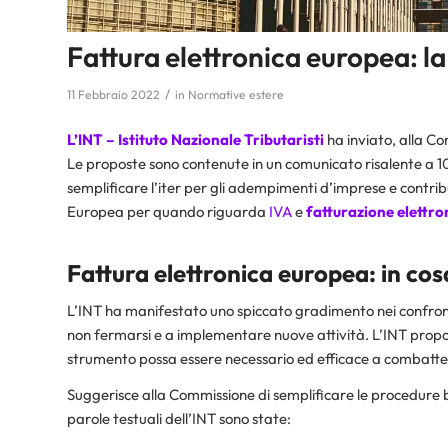
Fattura elettronica europea: l
/
11 Febbraio 2022
in
Normative estere
L’INT –
Istituto Nazionale Tributaristi
ha inviato, alla C
Le proposte sono contenute in un comunicato risalente a 10
semplificare l’iter per gli adempimenti d’imprese e contri
Europea per quando riguarda
IVA
e
fatturazione elettro
Fattura elettronica europea: in cos
L’INT ha manifestato uno spiccato gradimento nei confron
non fermarsi e a implementare nuove attività. L’INT prop
strumento possa essere necessario ed efficace a combatter
Suggerisce alla Commissione di semplificare le procedure 
parole testuali dell’INT sono state: