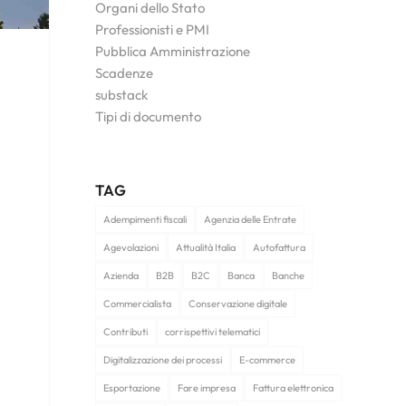
Organi dello Stato
Professionisti e PMI
Pubblica Amministrazione
Scadenze
substack
Tipi di documento
TAG
Adempimenti fiscali
Agenzia delle Entrate
Agevolazioni
Attualità Italia
Autofattura
Azienda
B2B
B2C
Banca
Banche
Commercialista
Conservazione digitale
Contributi
corrispettivi telematici
Digitalizzazione dei processi
E-commerce
Esportazione
Fare impresa
Fattura elettronica