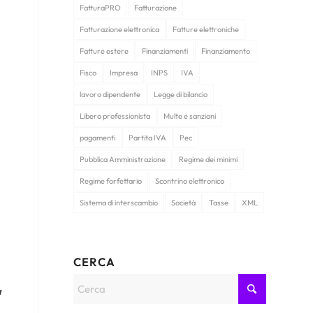
FatturaPRO
Fatturazione
Fatturazione elettronica
Fatture elettroniche
Fatture estere
Finanziamenti
Finanziamento
Fisco
Impresa
INPS
IVA
lavoro dipendente
Legge di bilancio
Libero professionista
Multe e sanzioni
pagamenti
Partita IVA
Pec
Pubblica Amministrazione
Regime dei minimi
Regime forfettario
Scontrino elettronico
Sistema di interscambio
Società
Tasse
XML
CERCA
a