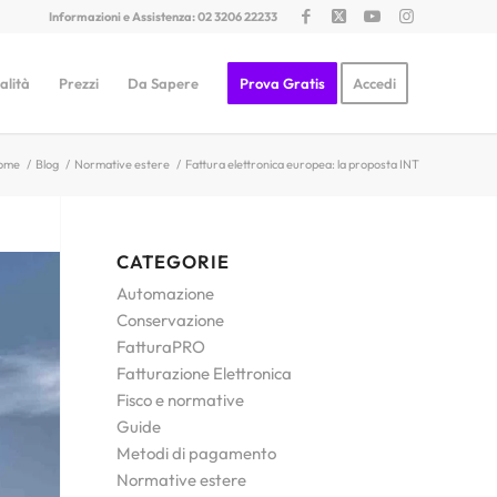
Informazioni e Assistenza: 02 3206 22233
alità
Prezzi
Da Sapere
Prova Gratis
Accedi
ome
/
Blog
/
Normative estere
/
Fattura elettronica europea: la proposta INT
CATEGORIE
Automazione
Conservazione
FatturaPRO
Fatturazione Elettronica
Fisco e normative
Guide
Metodi di pagamento
Normative estere