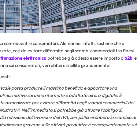
 contribuenti e consumatori. Alemanno, infatti, sostiene che è
ate, così da evitare difformità negli scambi commerciali tra Paesi
tturazione elettronica
potrebbe già adesso essere imposto a
b2b
e
vano sui consumatori, verrebbero snellite grandemente.
uenti:
o fiscale possa produrre il massimo beneficio e apportare una
uali normative saranno riformate e adattate all’era digitale. È
te armonizzate per evitare difformità negli scambi commerciali dei
nistrativi. Nell’immediato si potrebbe già attuare l’obbligo di
alla riduzione dell’evasione dell’IVA, semplificherebbero lo scambio di
tualmente gravano sulle attività produttive e conseguentemente sui