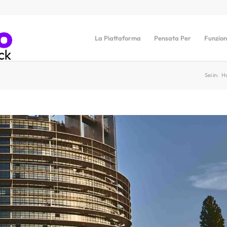
La Piattaforma
Pensata Per
Funzion
Sei in:
H