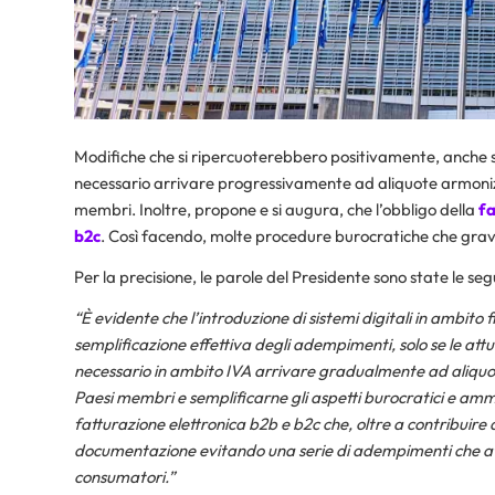
Modifiche che si ripercuoterebbero positivamente, anche su
necessario arrivare progressivamente ad aliquote armonizz
membri. Inoltre, propone e si augura, che l’obbligo della
fa
b2c
. Così facendo, molte procedure burocratiche che gra
Per la precisione, le parole del Presidente sono state le seg
“È evidente che l’introduzione di sistemi digitali in ambit
semplificazione effettiva degli adempimenti, solo se le att
necessario in ambito IVA arrivare gradualmente ad aliquo
Paesi membri e semplificarne gli aspetti burocratici e ammi
fatturazione elettronica b2b e b2c che, oltre a contribuire 
documentazione evitando una serie di adempimenti che at
consumatori.”