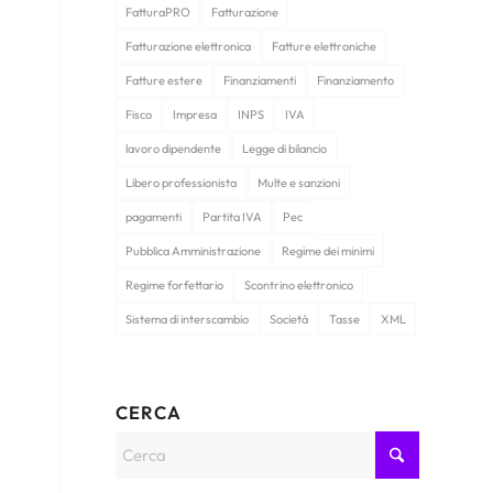
FatturaPRO
Fatturazione
Fatturazione elettronica
Fatture elettroniche
Fatture estere
Finanziamenti
Finanziamento
Fisco
Impresa
INPS
IVA
lavoro dipendente
Legge di bilancio
Libero professionista
Multe e sanzioni
pagamenti
Partita IVA
Pec
Pubblica Amministrazione
Regime dei minimi
Regime forfettario
Scontrino elettronico
Sistema di interscambio
Società
Tasse
XML
CERCA