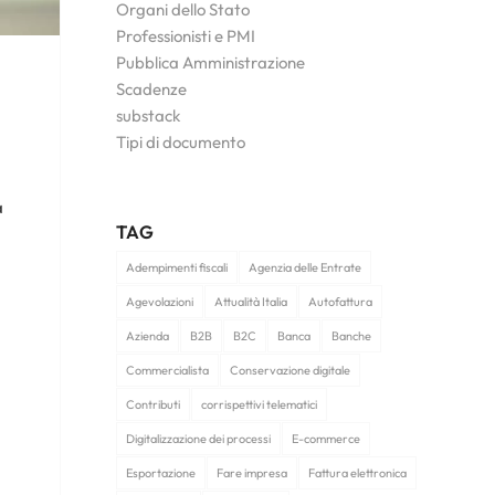
Organi dello Stato
Professionisti e PMI
Pubblica Amministrazione
Scadenze
substack
Tipi di documento
a
TAG
Adempimenti fiscali
Agenzia delle Entrate
Agevolazioni
Attualità Italia
Autofattura
Azienda
B2B
B2C
Banca
Banche
Commercialista
Conservazione digitale
Contributi
corrispettivi telematici
Digitalizzazione dei processi
E-commerce
Esportazione
Fare impresa
Fattura elettronica