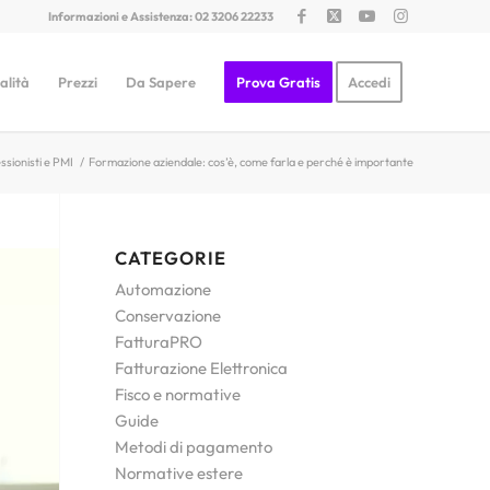
Informazioni e Assistenza: 02 3206 22233
alità
Prezzi
Da Sapere
Prova Gratis
Accedi
ssionisti e PMI
/
Formazione aziendale: cos’è, come farla e perché è importante
CATEGORIE
Automazione
Conservazione
FatturaPRO
Fatturazione Elettronica
Fisco e normative
Guide
Metodi di pagamento
Normative estere